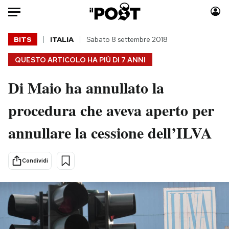
Auto
BITS
ITALIA
Sabato 8 settembre 2018
QUESTO ARTICOLO HA PIÙ DI
7 ANNI
HOME
Di Maio ha annullato la
Italia
Moda
Mondo
Libri
procedura che aveva aperto per
Politica
Consumismi
annullare la cessione dell’ILVA
Tecnologia
Storie/Idee
Internet
Ok Boomer!
Scienza
Media
Condividi
Cultura
Europa
Economia
Altrecose
Sport
Mondiali calcio 2026