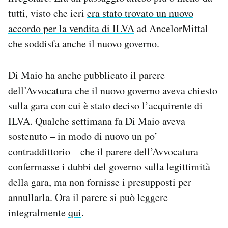
Notifiche mobile
tutti, visto che ieri
era stato trovato un nuovo
Regala il Post
accordo per la vendita di ILVA
ad AncelorMittal
Hai bisogno di aiuto?
che soddisfa anche il nuovo governo.
Esci
Di Maio ha anche pubblicato il parere
dell’Avvocatura che il nuovo governo aveva chiesto
sulla gara con cui è stato deciso l’acquirente di
ILVA. Qualche settimana fa Di Maio aveva
sostenuto – in modo di nuovo un po’
contraddittorio – che il parere dell’Avvocatura
confermasse i dubbi del governo sulla legittimità
della gara, ma non fornisse i presupposti per
annullarla. Ora il parere si può leggere
integralmente
qui
.