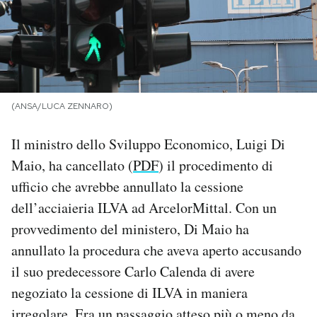
PODCAST
NEWSLETTER
(ANSA/LUCA ZENNARO)
I MIEI PREFERITI
Il ministro dello Sviluppo Economico, Luigi Di
Maio, ha cancellato (
PDF
) il procedimento di
SHOP
ufficio che avrebbe annullato la cessione
dell’acciaieria ILVA ad ArcelorMittal. Con un
CALENDARIO
provvedimento del ministero, Di Maio ha
annullato la procedura che aveva aperto accusando
AREA PERSONALE
il suo predecessore Carlo Calenda di avere
negoziato la cessione di ILVA in maniera
Area Personale
Newsletter
irregolare. Era un passaggio atteso più o meno da