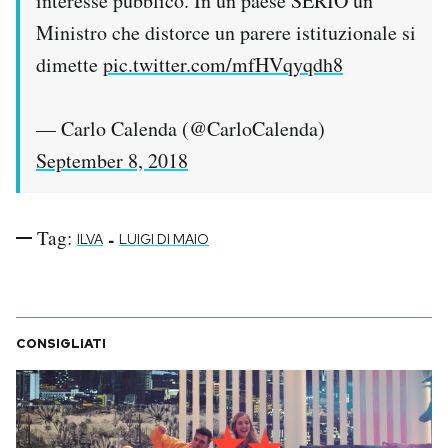
interesse pubblico. In un paese SERIO un
Ministro che distorce un parere istituzionale si
dimette
pic.twitter.com/mfHVqyqdh8
— Carlo Calenda (@CarloCalenda)
September 8, 2018
Tag:
-
ILVA
LUIGI DI MAIO
CONSIGLIATI