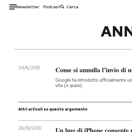
Newsletter
Podcast
Auto
ANN
HOME
Italia
Moda
Mondo
Libri
Politica
Consumismi
24/6/2015
Come si annulla l’invio di 
Tecnologia
Storie/Idee
Google ha introdotto ufficialmente un
Internet
Ok Boomer!
vita (o quasi)
Scienza
Media
Cultura
Europa
Economia
Altrecose
Altri articoli su questo argomento
Sport
Mondiali calcio 2026
26/10/2010
Un bug di iPhone consente d