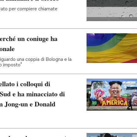
irato per compiere chiamate
erché un coniuge ha
ionale
riguardo una coppia di Bologna e la
io imposto"
lato i colloqui di
 Sud e ha minacciato di
im Jong-un e Donald