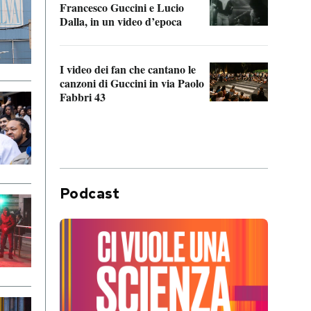
Francesco Guccini e Lucio
“Loco
Dalla, in un video d’epoca
Franc
I video dei fan che cantano le
Il de
canzoni di Guccini in via Paolo
Edoar
Fabbri 43
cappi
Podcast