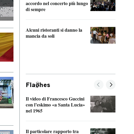
accordo nel concerto più lungo
di sempre
Il ci
parla
Alcuni ristoranti si danno la
nessu
mancia da soli
Fla
hes
Il video di Francesco Guccini
Sulla
con l’eskimo «a Santa Lucia»
vorti
nel 1965
veder
Il particolare rapporto tra
La ve