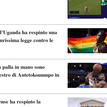
ll’Uganda ha respinto una
durissima legge contro le
a palla in mano sono
nestro di Antetokounmpo in
nse ha respinto la