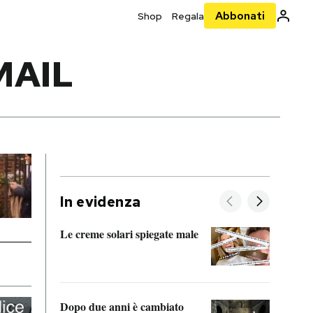
Abbonati
Shop
Regala
MAIL
In evidenza
Le creme solari spiegate male
FitAc
guerr
Dopo due anni è cambiato
A cos