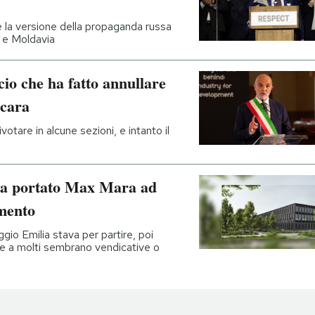
ne la versione della propaganda russa
a e Moldavia
cio che ha fatto annullare
scara
votare in alcune sezioni, e intanto il
ha portato Max Mara ad
imento
gio Emilia stava per partire, poi
che a molti sembrano vendicative o