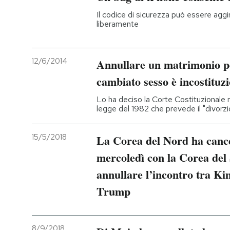
Il codice di sicurezza può essere agg
PODCAST
liberamente
NEWSLETTER
12/6/2014
Annullare un matrimonio p
cambiato sesso è incostituz
I MIEI PREFERITI
Lo ha deciso la Corte Costituzionale 
legge del 1982 che prevede il "divorz
SHOP
15/5/2018
La Corea del Nord ha cancel
mercoledì con la Corea del
CALENDARIO
annullare l’incontro tra K
Trump
AREA PERSONALE
Entra
8/9/2018