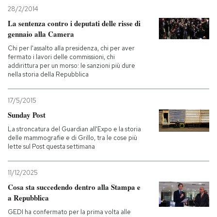
28/2/2014
PODCAST
La sentenza contro i deputati delle risse di
gennaio alla Camera
Chi per l'assalto alla presidenza, chi per aver
NEWSLETTER
fermato i lavori delle commissioni, chi
addirittura per un morso: le sanzioni più dure
nella storia della Repubblica
I MIEI PREFERITI
17/5/2015
Sunday Post
SHOP
La stroncatura del Guardian all'Expo e la storia
delle mammografie e di Grillo, tra le cose più
lette sul Post questa settimana
CALENDARIO
11/12/2025
AREA PERSONALE
Cosa sta succedendo dentro alla Stampa e
a Repubblica
Entra
GEDI ha confermato per la prima volta alle