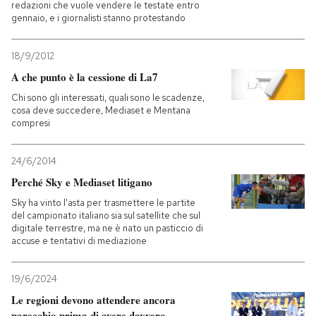
redazioni che vuole vendere le testate entro
gennaio, e i giornalisti stanno protestando
18/9/2012
A che punto è la cessione di La7
Chi sono gli interessati, quali sono le scadenze,
cosa deve succedere, Mediaset e Mentana
compresi
24/6/2014
Perché Sky e Mediaset litigano
Sky ha vinto l'asta per trasmettere le partite
del campionato italiano sia sul satellite che sul
digitale terrestre, ma ne è nato un pasticcio di
accuse e tentativi di mediazione
19/6/2024
Le regioni devono attendere ancora
parecchio prima di avere davvero