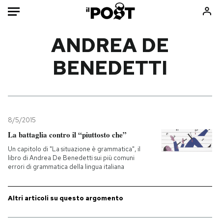
Auto
ANDREA DE
BENEDETTI
HOME
Italia
Moda
Mondo
Libri
Politica
Consumismi
8/5/2015
Tecnologia
Storie/Idee
La battaglia contro il “piuttosto che”
Internet
Ok Boomer!
Un capitolo di "La situazione è grammatica", il
Scienza
Media
libro di Andrea De Benedetti sui più comuni
errori di grammatica della lingua italiana
Cultura
Europa
Economia
Altrecose
Sport
Mondiali calcio 2026
Altri articoli su questo argomento