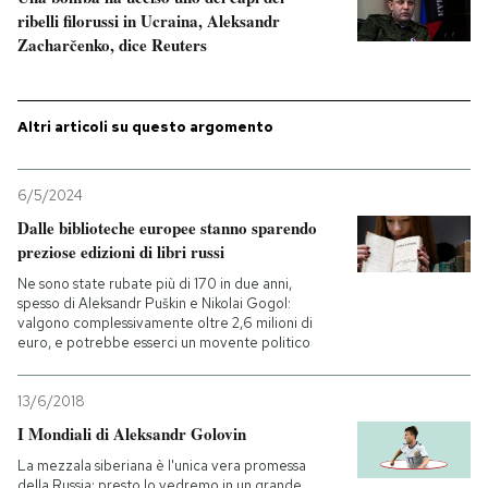
ribelli filorussi in Ucraina, Aleksandr
Zacharčenko, dice Reuters
PODCAST
NEWSLETTER
Altri articoli su questo argomento
I MIEI PREFERITI
6/5/2024
Dalle biblioteche europee stanno sparendo
preziose edizioni di libri russi
SHOP
Ne sono state rubate più di 170 in due anni,
spesso di Aleksandr Puškin e Nikolai Gogol:
valgono complessivamente oltre 2,6 milioni di
CALENDARIO
euro, e potrebbe esserci un movente politico
AREA PERSONALE
13/6/2018
I Mondiali di Aleksandr Golovin
Entra
La mezzala siberiana è l'unica vera promessa
della Russia: presto lo vedremo in un grande