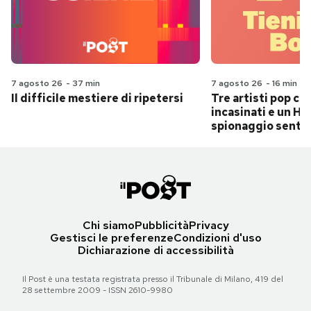
7 agosto 26
-
37 min
7 agosto 26
-
16 min
Il difficile mestiere di ripetersi
Tre artisti pop ch
incasinati e un Hit
spionaggio senti
Chi siamo
Pubblicità
Privacy
Gestisci le preferenze
Condizioni d'uso
Dichiarazione di accessibilità
Il Post è una testata registrata presso il Tribunale di Milano, 419 del
28 settembre 2009 - ISSN 2610-9980