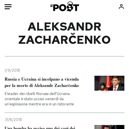
Auto
ALEKSANDR
ZACHARČENKO
HOME
Italia
Moda
Mondo
Libri
Politica
Consumismi
1/9/2018
Tecnologia
Storie/Idee
Russia e Ucraina si incolpano a vicenda
Internet
Ok Boomer!
per la morte di Aleksandr Zacharčenko
Scienza
Media
Il leader dei ribelli filorussi dell'Ucraina
Cultura
Europa
orientale è stato ucciso venerdì da
un'esplosione mentre era in un ristorante
Economia
Altrecose
Sport
Mondiali calcio 2026
31/8/2018
Una bomba ha ucciso uno dei capi dei