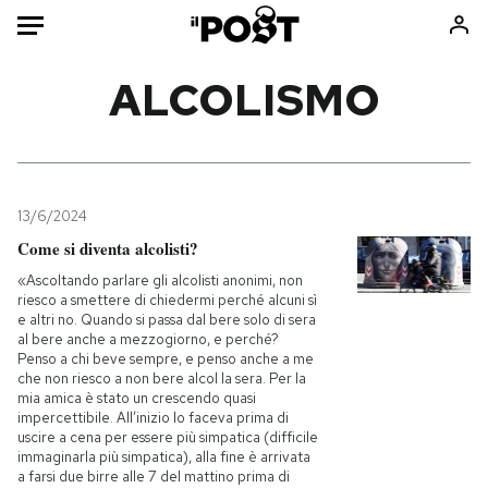
Auto
ALCOLISMO
HOME
Italia
Moda
Mondo
Libri
13/6/2024
Politica
Consumismi
Come si diventa alcolisti?
Tecnologia
Storie/Idee
«Ascoltando parlare gli alcolisti anonimi, non
riesco a smettere di chiedermi perché alcuni sì
Internet
Ok Boomer!
e altri no. Quando si passa dal bere solo di sera
Scienza
Media
al bere anche a mezzogiorno, e perché?
Penso a chi beve sempre, e penso anche a me
Cultura
Europa
che non riesco a non bere alcol la sera. Per la
mia amica è stato un crescendo quasi
Economia
Altrecose
impercettibile. All’inizio lo faceva prima di
Sport
Mondiali calcio 2026
uscire a cena per essere più simpatica (difficile
immaginarla più simpatica), alla fine è arrivata
a farsi due birre alle 7 del mattino prima di