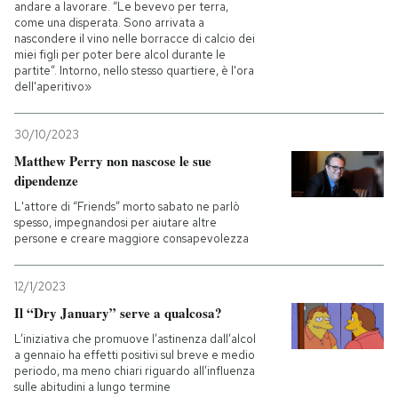
andare a lavorare. “Le bevevo per terra,
come una disperata. Sono arrivata a
PODCAST
nascondere il vino nelle borracce di calcio dei
miei figli per poter bere alcol durante le
partite”. Intorno, nello stesso quartiere, è l'ora
dell'aperitivo»
NEWSLETTER
30/10/2023
I MIEI PREFERITI
Matthew Perry non nascose le sue
dipendenze
L'attore di “Friends” morto sabato ne parlò
SHOP
spesso, impegnandosi per aiutare altre
persone e creare maggiore consapevolezza
CALENDARIO
12/1/2023
Il “Dry January” serve a qualcosa?
AREA PERSONALE
L’iniziativa che promuove l’astinenza dall’alcol
a gennaio ha effetti positivi sul breve e medio
Entra
periodo, ma meno chiari riguardo all’influenza
sulle abitudini a lungo termine