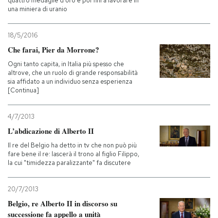
quattro medaglie d'oro e poi finì a lavorare in
una miniera di uranio
18/5/2016
Che farai, Pier da Morrone?
Ogni tanto capita, in Italia più spesso che
altrove, che un ruolo di grande responsabilità
sia affidato a un individuo senza esperienza
[Continua]
4/7/2013
L’abdicazione di Alberto II
Il re del Belgio ha detto in tv che non può più
fare bene il re: lascerà il trono al figlio Filippo,
la cui "timidezza paralizzante" fa discutere
20/7/2013
Belgio, re Alberto II in discorso su
successione fa appello a unità