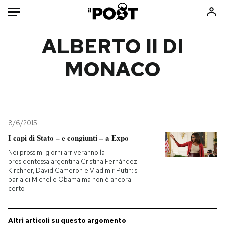
Auto
ALBERTO II DI
MONACO
HOME
Italia
Moda
Mondo
Libri
Politica
Consumismi
8/6/2015
Tecnologia
Storie/Idee
I capi di Stato – e congiunti – a Expo
Internet
Ok Boomer!
Nei prossimi giorni arriveranno la
Scienza
Media
presidentessa argentina Cristina Fernández
Kirchner, David Cameron e Vladimir Putin: si
Cultura
Europa
parla di Michelle Obama ma non è ancora
Economia
Altrecose
certo
Sport
Mondiali calcio 2026
Altri articoli su questo argomento