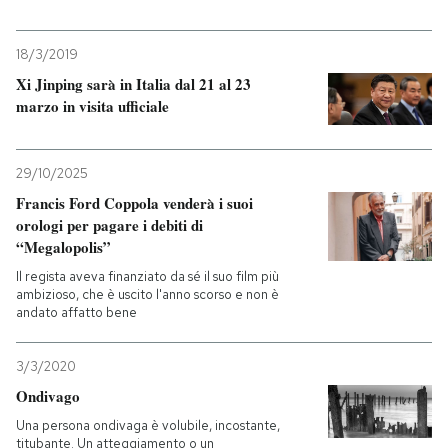
PODCAST
18/3/2019
Xi Jinping sarà in Italia dal 21 al 23
marzo in visita ufficiale
NEWSLETTER
I MIEI PREFERITI
29/10/2025
Francis Ford Coppola venderà i suoi
orologi per pagare i debiti di
SHOP
“Megalopolis”
Il regista aveva finanziato da sé il suo film più
ambizioso, che è uscito l'anno scorso e non è
CALENDARIO
andato affatto bene
3/3/2020
AREA PERSONALE
Ondivago
Entra
Una persona ondivaga è volubile, incostante,
titubante. Un atteggiamento o un