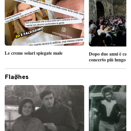
Le creme solari spiegate male
Dopo due anni è camb
concerto più lungo d
Fla
hes