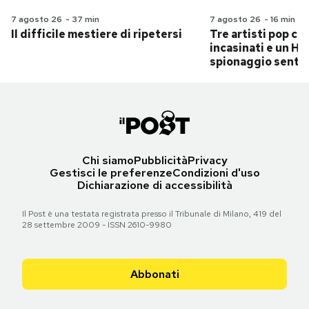
7 agosto 26
-
37 min
7 agosto 26
-
16 min
Il difficile mestiere di ripetersi
Tre artisti pop ch
incasinati e un Hit
spionaggio senti
Chi siamo
Pubblicità
Privacy
Gestisci le preferenze
Condizioni d'uso
Dichiarazione di accessibilità
Il Post è una testata registrata presso il Tribunale di Milano, 419 del
28 settembre 2009 - ISSN 2610-9980
Abbonati