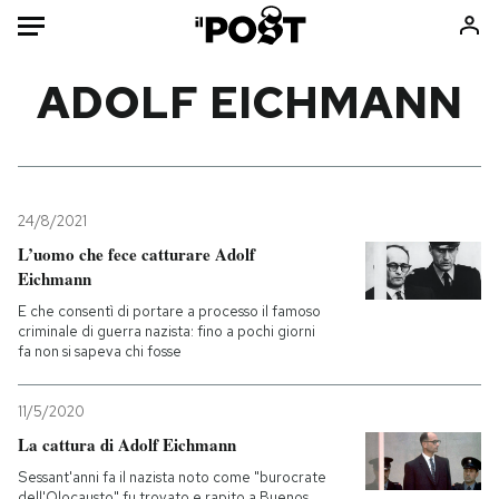
Auto
ADOLF EICHMANN
HOME
Italia
Moda
Mondo
Libri
24/8/2021
Politica
Consumismi
L’uomo che fece catturare Adolf
Eichmann
Tecnologia
Storie/Idee
E che consentì di portare a processo il famoso
Internet
Ok Boomer!
criminale di guerra nazista: fino a pochi giorni
Scienza
Media
fa non si sapeva chi fosse
Cultura
Europa
Economia
Altrecose
11/5/2020
La cattura di Adolf Eichmann
Sport
Mondiali calcio 2026
Sessant'anni fa il nazista noto come "burocrate
dell'Olocausto" fu trovato e rapito a Buenos