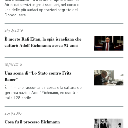
Aires dai servizi segreti israeliani, nel corso di
una delle più audaci operazioni segrete del
PODCAST
Dopoguerra
NEWSLETTER
24/3/2019
È morto Rafi Eitan, la spia israeliana che
catturò Adolf Eichmann: aveva 92 anni
I MIEI PREFERITI
19/4/2016
SHOP
Una scena di “Lo Stato contro Fritz
Bauer”
CALENDARIO
È il film che racconta la ricerca e la cattura del
gerarca nazista Adolf Eichmann, ed uscirà in
Italia il 28 aprile
AREA PERSONALE
25/1/2016
Entra
Cosa fu il processo Eichmann