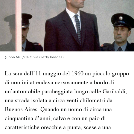
PODCAST
NEWSLETTER
I MIEI PREFERITI
(John Milli/GPO via Getty Images)
SHOP
La sera dell’11 maggio del 1960 un piccolo gruppo
di uomini attendeva nervosamente a bordo di
un’automobile parcheggiata lungo calle Garibaldi,
CALENDARIO
una strada isolata a circa venti chilometri da
Buenos Aires. Quando un uomo di circa una
AREA PERSONALE
cinquantina d’anni, calvo e con un paio di
Area Personale
caratteristiche orecchie a punta, scese a una
Newsletter