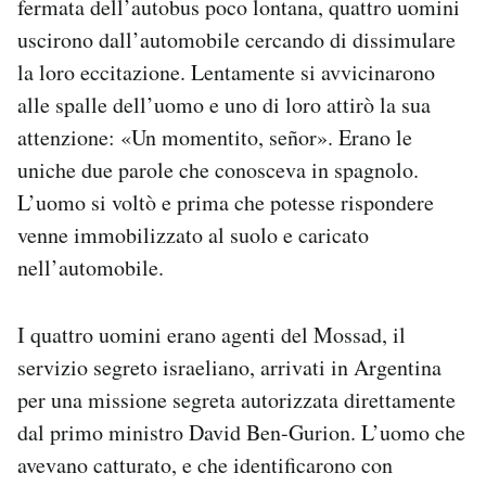
fermata dell’autobus poco lontana, quattro uomini
Notifiche mobile
uscirono dall’automobile cercando di dissimulare
Regala il Post
la loro eccitazione. Lentamente si avvicinarono
Hai bisogno di aiuto?
alle spalle dell’uomo e uno di loro attirò la sua
Esci
attenzione: «Un momentito, señor». Erano le
uniche due parole che conosceva in spagnolo.
L’uomo si voltò e prima che potesse rispondere
venne immobilizzato al suolo e caricato
nell’automobile.
I quattro uomini erano agenti del Mossad, il
servizio segreto israeliano, arrivati in Argentina
per una missione segreta autorizzata direttamente
dal primo ministro David Ben-Gurion. L’uomo che
avevano catturato, e che identificarono con