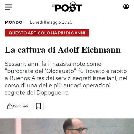
Auto
MONDO
Lunedì 11 maggio 2020
QUESTO ARTICOLO HA PIÙ DI
6 ANNI
HOME
La cattura di Adolf Eichmann
Italia
Moda
Mondo
Libri
Sessant'anni fa il nazista noto come
Politica
Consumismi
"burocrate dell'Olocausto" fu trovato e rapito
Tecnologia
Storie/Idee
a Buenos Aires dai servizi segreti israeliani, nel
corso di una delle più audaci operazioni
Internet
Ok Boomer!
segrete del Dopoguerra
Scienza
Media
Cultura
Europa
Condividi
Economia
Altrecose
Sport
Mondiali calcio 2026