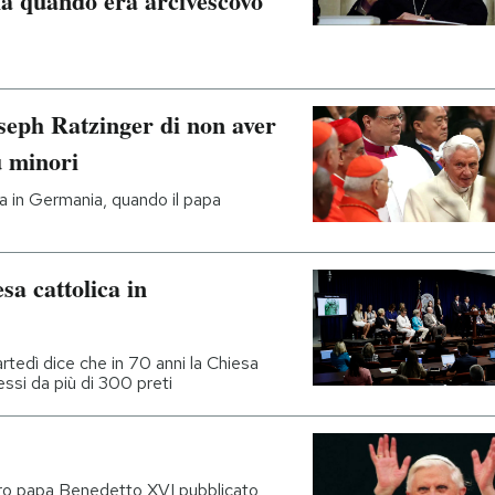
a quando era arcivescovo
seph Ratzinger di non aver
u minori
a in Germania, quando il papa
sa cattolica in
artedì dice che in 70 anni la Chiesa
ssi da più di 300 preti
ontro papa Benedetto XVI pubblicato