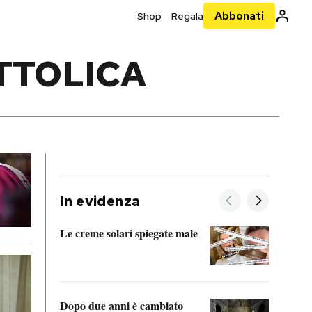
Abbonati
Shop
Regala
ATTOLICA
In evidenza
Le creme solari spiegate male
FitAc
guerr
Dopo due anni è cambiato
A cos