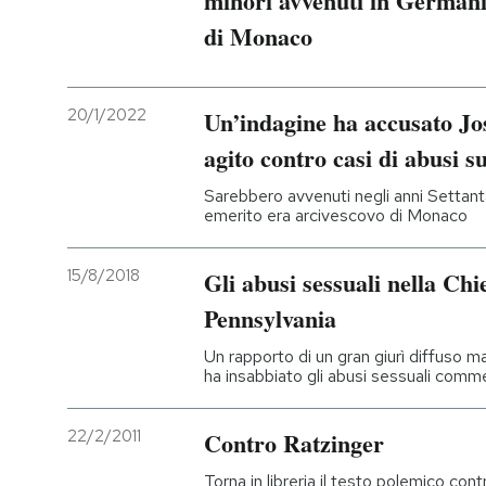
minori avvenuti in Germani
di Monaco
PODCAST
20/1/2022
Un’indagine ha accusato Jo
NEWSLETTER
agito contro casi di abusi s
I MIEI PREFERITI
Sarebbero avvenuti negli anni Settant
emerito era arcivescovo di Monaco
SHOP
15/8/2018
Gli abusi sessuali nella Chie
Pennsylvania
CALENDARIO
Un rapporto di un gran giurì diffuso m
ha insabbiato gli abusi sessuali comme
AREA PERSONALE
22/2/2011
Contro Ratzinger
Entra
Torna in libreria il testo polemico c