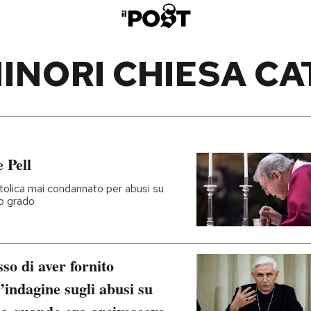
INORI CHIESA C
 Pell
attolica mai condannato per abusi su
zo grado
o di aver fornito
’indagine sugli abusi su