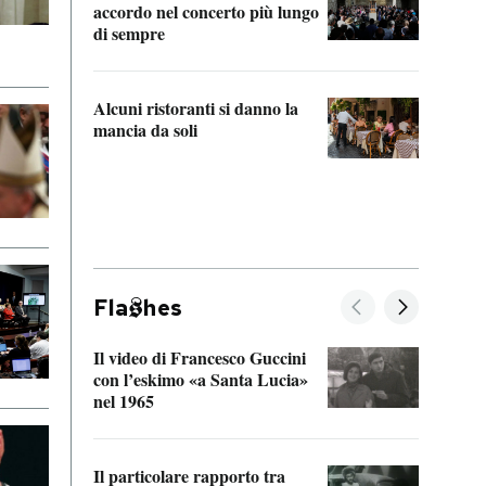
accordo nel concerto più lungo
di sempre
Il ci
parla
Alcuni ristoranti si danno la
nessu
mancia da soli
Fla
hes
Il video di Francesco Guccini
Sulla
con l’eskimo «a Santa Lucia»
vorti
nel 1965
veder
Il particolare rapporto tra
La ve