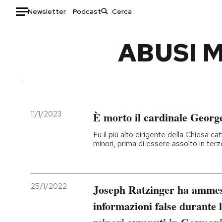
Newsletter
Podcast
Auto
ABUSI M
HOME
Italia
Moda
Mondo
Libri
Politica
Consumismi
11/1/2023
È morto il cardinale George
Tecnologia
Storie/Idee
Fu il più alto dirigente della Chiesa c
Internet
Ok Boomer!
minori, prima di essere assolto in ter
Scienza
Media
Cultura
Europa
Economia
Altrecose
25/1/2022
Joseph Ratzinger ha ammess
Sport
Mondiali calcio 2026
informazioni false durante l