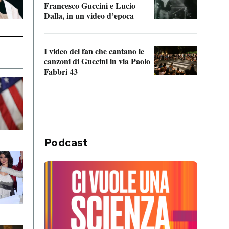
Francesco Guccini e Lucio
“Loco
Dalla, in un video d’epoca
Franc
I video dei fan che cantano le
Il de
canzoni di Guccini in via Paolo
Edoar
Fabbri 43
cappi
Podcast