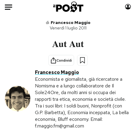
Auto
di
Francesco Maggio
Venerdì 1 luglio 2011
HOME
Aut Aut
Italia
Moda
Mondo
Libri
Condividi
Politica
Consumismi
Francesco Maggio
Tecnologia
Storie/Idee
Economista e giornalista, già ricercatore a
Nomisma e a lungo collaboratore de Il
Internet
Ok Boomer!
Sole24Ore, da molti anni si occupa dei
Scienza
Media
rapporti tra etica, economia e società civile.
Cultura
Europa
Tra i suoi libri: I soldi buoni, Nonprofit (con
G.P. Barbetta), Economia inceppata, La bella
Economia
Altrecose
economia, Bluff economy. Email:
Sport
Mondiali calcio 2026
f.maggio.fm@gmail.com