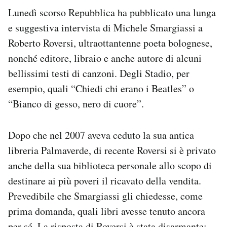
Lunedì scorso Repubblica ha pubblicato una lunga
PODCAST
e suggestiva intervista di Michele Smargiassi a
Roberto Roversi, ultraottantenne poeta bolognese,
NEWSLETTER
nonché editore, libraio e anche autore di alcuni
bellissimi testi di canzoni. Degli Stadio, per
esempio, quali “Chiedi chi erano i Beatles” o
I MIEI PREFERITI
“Bianco di gesso, nero di cuore”.
SHOP
Dopo che nel 2007 aveva ceduto la sua antica
libreria Palmaverde, di recente Roversi si è privato
CALENDARIO
anche della sua biblioteca personale allo scopo di
destinare ai più poveri il ricavato della vendita.
AREA PERSONALE
Prevedibile che Smargiassi gli chiedesse, come
Area Personale
prima domanda, quali libri avesse tenuto ancora
Newsletter
per sé. La risposta di Roversi è stata disarmante: