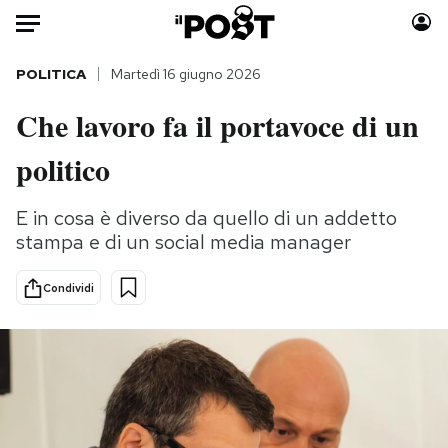
Auto
POLITICA
Martedì 16 giugno 2026
Che lavoro fa il portavoce di un
HOME
politico
Italia
Moda
Mondo
Libri
E in cosa è diverso da quello di un addetto
Politica
Consumismi
stampa e di un social media manager
Tecnologia
Storie/Idee
Internet
Ok Boomer!
Condividi
Scienza
Media
Cultura
Europa
Economia
Altrecose
Sport
Mondiali calcio 2026