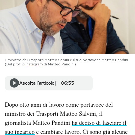
PODCAST
NEWSLETTER
I MIEI PREFERITI
Il ministro dei Trasporti Matteo Salvini e il suo portavoce Matteo Pandini
(Dal profilo
Instagram
di Matteo Pandini)
SHOP
Ascolta l'articolo
06:55
CALENDARIO
Dopo otto anni di lavoro come portavoce del
AREA PERSONALE
ministro dei Trasporti Matteo Salvini, il
giornalista Matteo Pandini
ha deciso di lasciare il
Area Personale
suo incarico
e cambiare lavoro. Ci sono già alcune
Newsletter