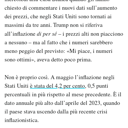
Notifiche mobile
chiesto di commentare i nuovi dati sull’aumento
Regala il Post
dei prezzi, che negli Stati Uniti sono tornati ai
Hai bisogno di aiuto?
massimi da tre anni. Trump non si riferiva
Esci
all’inflazione
di per sé
– i prezzi alti non piacciono
a nessuno – ma al fatto che i numeri sarebbero
meno peggio del previsto: «Mi piace, i numeri
sono ottimi», aveva detto poco prima.
Non è proprio così. A maggio l’inflazione negli
Stati Uniti
è stata del 4,2 per cento
, 0,5 punti
percentuali in più rispetto al mese precedente. È il
dato annuale più alto dall’aprile del 2023, quando
il paese stava uscendo dalla più recente crisi
inflazionistica.