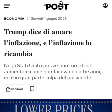
Auto
ECONOMIA
Giovedì 11 giugno 2026
Trump dice di amare
HOME
l’inflazione, e l’inflazione lo
Italia
Moda
Mondo
Libri
ricambia
Politica
Consumismi
Tecnologia
Storie/Idee
Negli Stati Uniti i prezzi sono tornati ad
aumentare come non facevano da tre anni,
Internet
Ok Boomer!
ed è in gran parte colpa del presidente
Scienza
Media
Cultura
Europa
Condividi
Economia
Altrecose
Sport
Mondiali calcio 2026