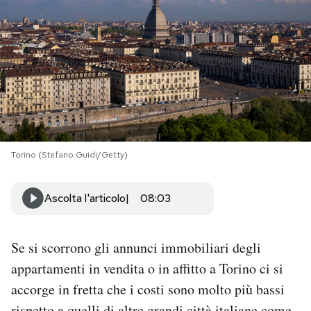
PODCAST
NEWSLETTER
I MIEI PREFERITI
Torino (Stefano Guidi/Getty)
SHOP
Ascolta l'articolo
08:03
CALENDARIO
Se si scorrono gli annunci immobiliari degli
AREA PERSONALE
appartamenti in vendita o in affitto a Torino ci si
Area Personale
accorge in fretta che i costi sono molto più bassi
Newsletter
rispetto a quelli di altre grandi città italiane come