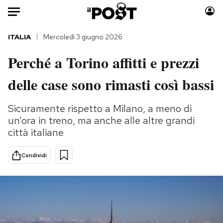
Auto
ITALIA
Mercoledì 3 giugno 2026
Perché a Torino affitti e prezzi
HOME
delle case sono rimasti così bassi
Italia
Moda
Mondo
Libri
Sicuramente rispetto a Milano, a meno di
Politica
Consumismi
un’ora in treno, ma anche alle altre grandi
Tecnologia
Storie/Idee
città italiane
Internet
Ok Boomer!
Scienza
Media
Condividi
Cultura
Europa
Economia
Altrecose
Sport
Mondiali calcio 2026