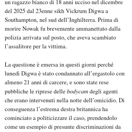
un ragazzo bianco di 18 anni ucciso nel dicembre
Notifiche mobile
del 2025 dal 23enne sikh Vickrum Digwa a
Regala il Post
Southampton, nel sud dell’Inghilterra. Prima di
Hai bisogno di aiuto?
morire Nowak fu brevemente ammanettato dalla
Esci
polizia arrivata sul posto, che aveva scambiato
l’assalitore per la vittima.
La questione è emersa in questi giorni perché
lunedì Digwa è stato condannato all’ergastolo con
almeno 21 anni di carcere, e sono state rese
pubbliche le riprese delle
bodycam
degli agenti
che erano intervenuti nella notte dell’omicidio. Di
conseguenza l’estrema destra britannica ha
cominciato a politicizzare il caso, prendendolo
come un esempio di presunte discriminazioni da