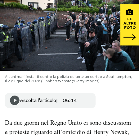
PODCAST
LE
ALTRE
FOTO
NEWSLETTER
I MIEI PREFERITI
SHOP
Alcuni manifestanti contro la polizia durante un corteo a Southampton,
il 2 giugno del 2026 (Finnbarr Webster/Getty Images)
CALENDARIO
Ascolta l'articolo
06:44
AREA PERSONALE
Da due giorni nel Regno Unito ci sono discussioni
Area Personale
e proteste riguardo all’omicidio di Henry Nowak,
Newsletter