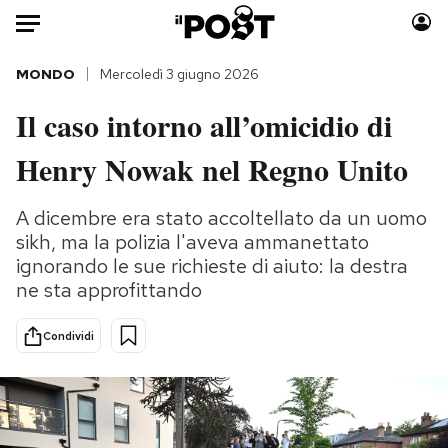
Auto
MONDO
Mercoledì 3 giugno 2026
Il caso intorno all’omicidio di
HOME
Henry Nowak nel Regno Unito
Italia
Moda
Mondo
Libri
A dicembre era stato accoltellato da un uomo
Politica
Consumismi
sikh, ma la polizia l'aveva ammanettato
Tecnologia
Storie/Idee
ignorando le sue richieste di aiuto: la destra
Internet
Ok Boomer!
ne sta approfittando
Scienza
Media
Condividi
Cultura
Europa
Economia
Altrecose
Sport
Mondiali calcio 2026