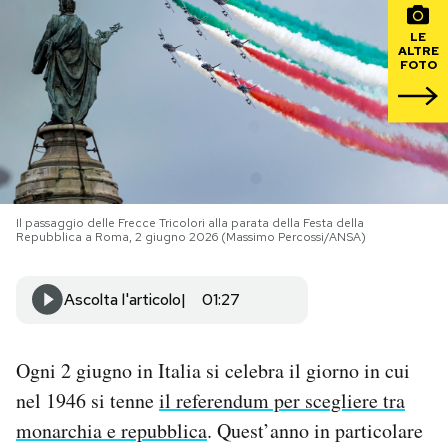
LE
PODCAST
ALTRE
FOTO
NEWSLETTER
I MIEI PREFERITI
Il passaggio delle Frecce Tricolori alla parata della Festa della
Repubblica a Roma, 2 giugno 2026 (Massimo Percossi/ANSA)
SHOP
Ascolta l'articolo
01:27
CALENDARIO
Ogni 2 giugno in Italia si celebra il giorno in cui
AREA PERSONALE
nel 1946 si tenne
il referendum per scegliere tra
Area Personale
monarchia e repubblica
. Quest’anno in particolare
Newsletter