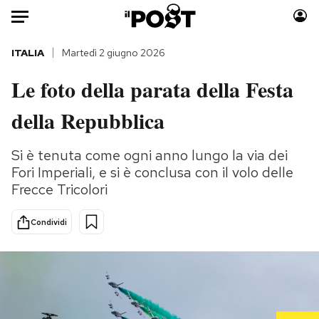
Auto
ITALIA
Martedì 2 giugno 2026
Le foto della parata della Festa
HOME
della Repubblica
Italia
Moda
Mondo
Libri
Si è tenuta come ogni anno lungo la via dei
Politica
Consumismi
Fori Imperiali, e si è conclusa con il volo delle
Tecnologia
Storie/Idee
Frecce Tricolori
Internet
Ok Boomer!
Scienza
Media
Condividi
Cultura
Europa
Economia
Altrecose
Sport
Mondiali calcio 2026