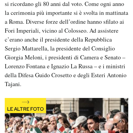
si ricordano gli 80 anni dal voto. Come ogni anno
Notifiche mobile
la cerimonia più importante si è svolta in mattinata
Regala il Post
Hai bisogno di aiuto?
a Roma. Diverse forze dell’ordine hanno sfilato ai
Esci
Fori Imperiali, vicino al Colosseo. Ad assistere
c’erano anche il presidente della Repubblica
Sergio Mattarella, la presidente del Consiglio
Giorgia Meloni, i presidenti di Camera e Senato –
Lorenzo Fontana e Ignazio La Russa – e i ministri
della Difesa Guido Crosetto e degli Esteri Antonio
Tajani.