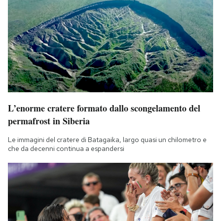
L’enorme cratere formato dallo scongelamento del
permafrost in Siberia
Le immagini del cratere di Batagaika, largo quasi un chilometro e
che da decenni continua a espandersi