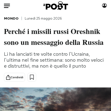
Auto
MONDO
Lunedì 25 maggio 2026
Perché i missili russi Oreshnik
HOME
sono un messaggio della Russia
Italia
Moda
Mondo
Libri
Li ha lanciati tre volte contro l'Ucraina,
Politica
Consumismi
l'ultima nel fine settimana: sono molto veloci
Tecnologia
Storie/Idee
e distruttivi, ma non è quello il punto
Internet
Ok Boomer!
Scienza
Media
Condividi
Cultura
Europa
Economia
Altrecose
Sport
Mondiali calcio 2026