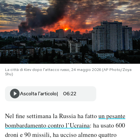
PODCAST
NEWSLETTER
I MIEI PREFERITI
La città di Kiev dopo l'attacco russo, 24 maggio 2026 (AP Photo/Zoya
Shu)
SHOP
Ascolta l'articolo
06:22
CALENDARIO
Nel fine settimana la Russia ha fatto
un pesante
AREA PERSONALE
bombardamento contro l’Ucraina
: ha usato 600
Area Personale
droni e 90 missili, ha ucciso almeno quattro
Newsletter