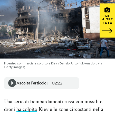
PODCAST
LE
ALTRE
FOTO
NEWSLETTER
I MIEI PREFERITI
SHOP
Il centro commerciale colpito a Kiev. (Danylo Antoniuk/Anadolu via
Getty Images)
CALENDARIO
Ascolta l'articolo
02:22
AREA PERSONALE
Una serie di bombardamenti russi con missili e
Area Personale
droni
ha colpito
Kiev e le zone circostanti nella
Newsletter