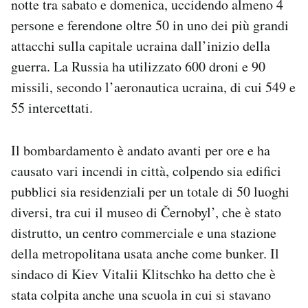
notte tra sabato e domenica, uccidendo almeno 4
Notifiche mobile
persone e ferendone oltre 50 in uno dei più grandi
Regala il Post
attacchi sulla capitale ucraina dall’inizio della
Hai bisogno di aiuto?
guerra. La Russia ha utilizzato 600 droni e 90
Esci
missili, secondo l’aeronautica ucraina, di cui 549 e
55 intercettati.
Il bombardamento è andato avanti per ore e ha
causato vari incendi in città, colpendo sia edifici
pubblici sia residenziali per un totale di 50 luoghi
diversi, tra cui il museo di Černobyl’, che è stato
distrutto, un centro commerciale e una stazione
della metropolitana usata anche come bunker. Il
sindaco di Kiev Vitalii Klitschko ha detto che è
stata colpita anche una scuola in cui si stavano