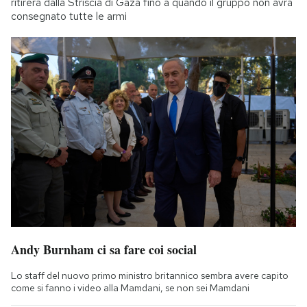
ritirerà dalla Striscia di Gaza fino a quando il gruppo non avrà
consegnato tutte le armi
Andy Burnham ci sa fare coi social
Lo staff del nuovo primo ministro britannico sembra avere capito
come si fanno i video alla Mamdani, se non sei Mamdani