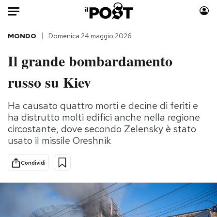
Auto
MONDO
Domenica 24 maggio 2026
Il grande bombardamento
HOME
russo su Kiev
Italia
Moda
Mondo
Libri
Ha causato quattro morti e decine di feriti e
Politica
Consumismi
ha distrutto molti edifici anche nella regione
Tecnologia
Storie/Idee
circostante, dove secondo Zelensky è stato
Internet
Ok Boomer!
usato il missile Oreshnik
Scienza
Media
Condividi
Cultura
Europa
Economia
Altrecose
Sport
Mondiali calcio 2026