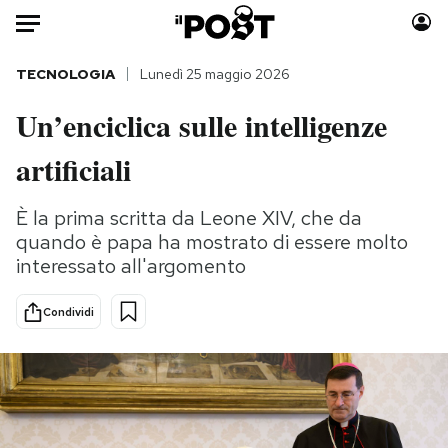
Auto
TECNOLOGIA
Lunedì 25 maggio 2026
Un’enciclica sulle intelligenze
HOME
artificiali
Italia
Moda
Mondo
Libri
È la prima scritta da Leone XIV, che da
Politica
Consumismi
quando è papa ha mostrato di essere molto
Tecnologia
Storie/Idee
interessato all'argomento
Internet
Ok Boomer!
Scienza
Media
Condividi
Cultura
Europa
Economia
Altrecose
Sport
Mondiali calcio 2026