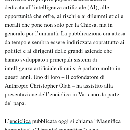
Notifiche mobile
dedicata all’intelligenza artificiale (AI), alle
Regala il Post
opportunità che offre, ai rischi e ai dilemmi etici e
Hai bisogno di aiuto?
morali che pone non solo per la Chiesa, ma in
Esci
generale per l’umanità. La pubblicazione era attesa
da tempo e sembra essere indirizzata soprattutto ai
politici e ai dirigenti delle grandi aziende che
hanno sviluppato i principali sistemi di
intelligenza artificiale di cui si è parlato molto in
questi anni. Uno di loro – il cofondatore di
Anthropic Christopher Olah – ha assistito alla
presentazione dell’enciclica in Vaticano da parte
del papa.
L’
enciclica
pubblicata oggi si chiama “Magnifica
humanitas” (“Umanità magnifica”) e nel