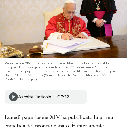
PODCAST
NEWSLETTER
I MIEI PREFERITI
Papa Leone XIV firma la sua enciclica "Magnifica humanitas" il 15
maggio, lo stesso giorno in cui fu diffusa 135 anni prima "Rerum
SHOP
novarum" di papa Leone XIII: la foto è stata diffusa lunedì 25 maggio
dalla Città del Vaticano (Simone Risoluti - Vatican Media via Vatican
Pool/Getty Images)
CALENDARIO
Ascolta l'articolo
07:32
AREA PERSONALE
Lunedì papa Leone XIV ha pubblicato la prima
Area Personale
Newsletter
enciclica del proprio papato. È interamente