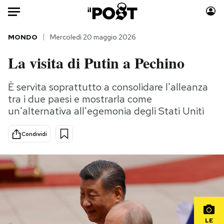
Auto
MONDO
Mercoledì 20 maggio 2026
La visita di Putin a Pechino
HOME
Italia
Moda
È servita soprattutto a consolidare l'alleanza
tra i due paesi e mostrarla come
Mondo
Libri
un'alternativa all'egemonia degli Stati Uniti
Politica
Consumismi
Tecnologia
Storie/Idee
Condividi
Internet
Ok Boomer!
Scienza
Media
Cultura
Europa
Economia
Altrecose
Sport
Mondiali calcio 2026
LE