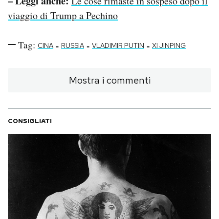
– Leggi anche:
Le cose rimaste in sospeso dopo il
viaggio di Trump a Pechino
Tag:
-
-
-
CINA
RUSSIA
VLADIMIR PUTIN
XI JINPING
Mostra i commenti
CONSIGLIATI