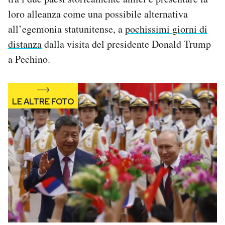
Notifiche mobile
loro alleanza come una possibile alternativa
Regala il Post
all’egemonia statunitense, a
pochissimi giorni di
Hai bisogno di aiuto?
distanza
dalla visita del presidente Donald Trump
Esci
a Pechino.