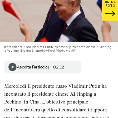
ALTRE
FOTO
PODCAST
NEWSLETTER
I MIEI PREFERITI
Il presidente russo Vladimir Putin insieme al presidente cinese Xi Jinping
a Pechino (Maxim Shemetov/Pool Photo via AP)
SHOP
Ascolta l'articolo
02:32
CALENDARIO
Mercoledì il presidente russo Vladimir Putin ha
incontrato il presidente cinese Xi Jinping a
AREA PERSONALE
Pechino, in Cina. L’obiettivo principale
dell’incontro era quello di consolidare i rapporti
Area Personale
Newsletter
tra i due paesi storicamente amici e presentare la