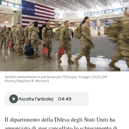
PODCAST
NEWSLETTER
I MIEI PREFERITI
SHOP
Soldati statunitensi in partenza per l'Europa, maggio 2022 (AP
Photo/Stephen B. Morton)
CALENDARIO
Ascolta l'articolo
04:49
AREA PERSONALE
Il dipartimento della Difesa degli Stati Uniti ha
Area Personale
Newsletter
annunciato
di aver cancellato lo schieramento di