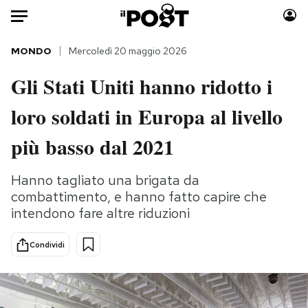
Auto
MONDO
Mercoledì 20 maggio 2026
Gli Stati Uniti hanno ridotto i
HOME
loro soldati in Europa al livello
Italia
Moda
Mondo
Libri
più basso dal 2021
Politica
Consumismi
Tecnologia
Storie/Idee
Hanno tagliato una brigata da
combattimento, e hanno fatto capire che
Internet
Ok Boomer!
intendono fare altre riduzioni
Scienza
Media
Cultura
Europa
Condividi
Economia
Altrecose
Sport
Mondiali calcio 2026