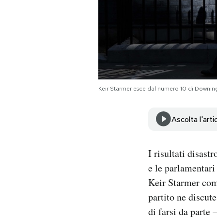
Notifiche mobile
Regala il Post
Hai bisogno di aiuto?
Esci
Keir Starmer esce dal numero 10 di Downing 
Ascolta l'arti
I risultati disast
e le parlamentari 
Keir Starmer com
partito ne discut
di farsi da parte