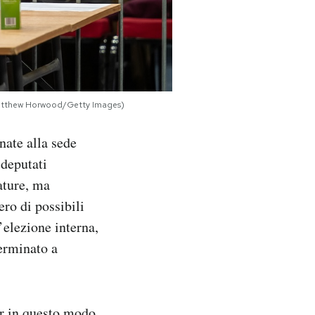
2 (Matthew Horwood/Getty Images)
nate alla sede
 deputati
ature, ma
ero di possibili
’elezione interna,
terminato a
r in questo modo.