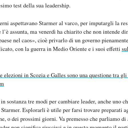
simo test della sua leadership.
terni aspettavano Starmer al varco, per imputargli la res
e l’è assunta, ma venerdì ha chiarito che non intende di
l paese nel caos», cioè privarlo di un governo pienament
cato, con la guerra in Medio Oriente e i suoi effetti
su
e elezioni in Scozia e Galles sono una questione tra gli
rm
 in sostanza tre modi per cambiare leader, anche uno c
tarmer. Esplorarli è utile per farsi trovare preparati ag
ne, o dei prossimi giorni. Va premesso che parliamo di
ader non significa riuscirci e in questo momento il part