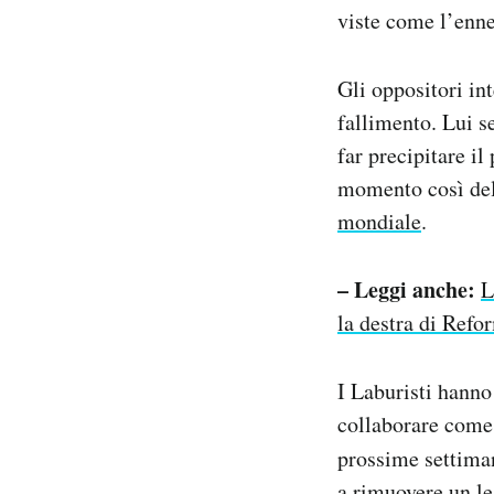
viste come l’enne
Gli oppositori in
fallimento. Lui s
far precipitare i
momento così deli
mondiale
.
– Leggi anche:
L
la destra di Refo
I Laburisti hanno
collaborare come S
prossime settima
a rimuovere un le