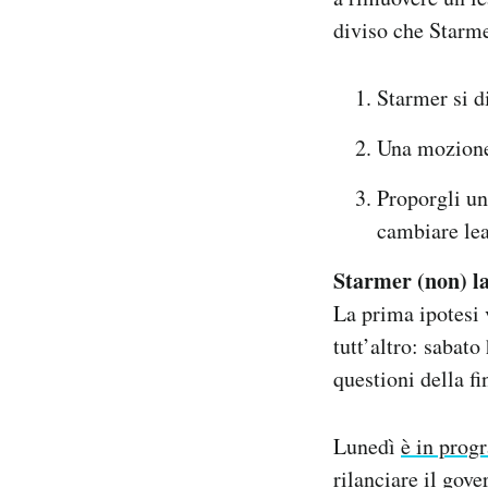
diviso che Starme
Starmer si d
Una mozione 
Proporgli un
cambiare le
Starmer (non) la
La prima ipotesi 
tutt’altro: sabato
questioni della fi
Lunedì
è in pro
rilanciare il gov