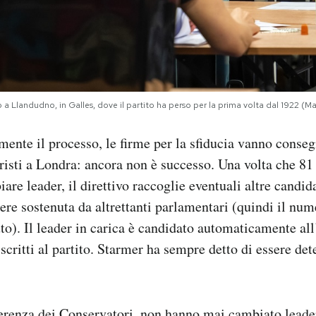
glio a Llandudno, in Galles, dove il partito ha perso per la prima volta dal 192
mente il processo, le firme per la sfiducia vanno conseg
risti a Londra: ancora non è successo. Una volta che 81
are leader, il direttivo raccoglie eventuali altre candid
ere sostenuta da altrettanti parlamentari (quindi il num
uto). Il leader in carica è candidato automaticamente all
iscritti al partito. Starmer ha sempre detto di essere de
ferenza
dei Conservatori
, non hanno mai cambiato leade