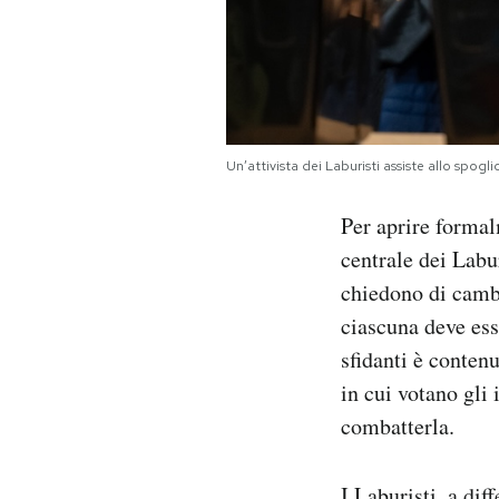
Un’attivista dei Laburisti assiste allo spo
Per aprire formal
centrale dei Labu
chiedono di cambi
ciascuna deve ess
sfidanti è conten
in cui votano gli 
combatterla.
I Laburisti, a dif