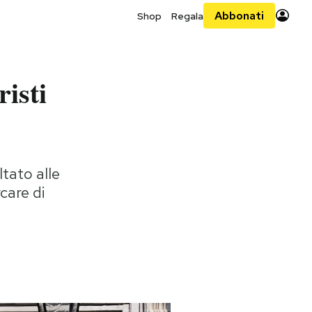
Abbonati
Shop
Regala
isti
ltato alle
care di