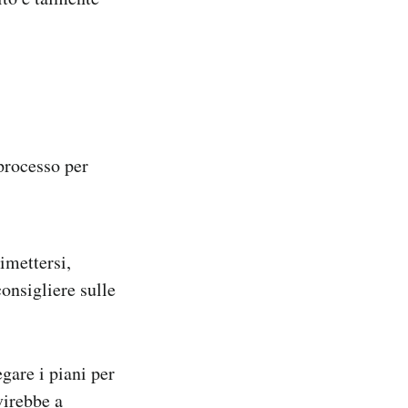
 processo per
imettersi,
nsigliere sulle
gare i piani per
virebbe a