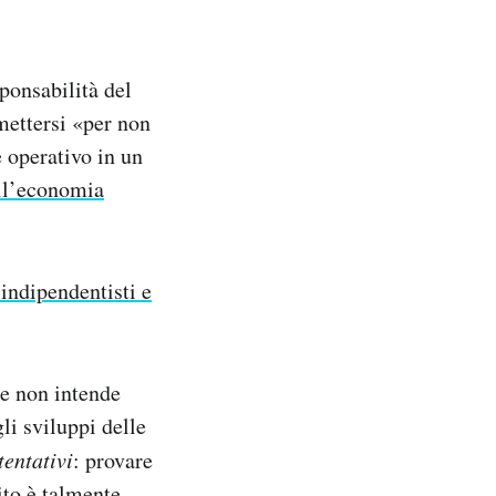
ponsabilità del
mettersi «per non
e operativo in un
ll’economia
 indipendentisti e
he non intende
li sviluppi delle
tentativi
: provare
ito è talmente