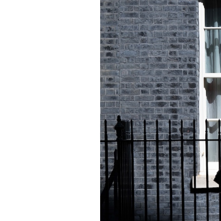
PODCAST
NEWSLETTER
I MIEI PREFERITI
SHOP
CALENDARIO
AREA PERSONALE
Area Personale
Newsletter