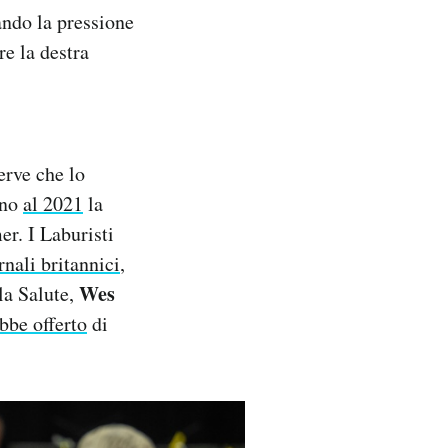
tando la pressione
re la destra
serve che lo
ino
al 2021
la
er. I Laburisti
rnali britannici
,
Wes
lla Salute,
bbe offerto
di