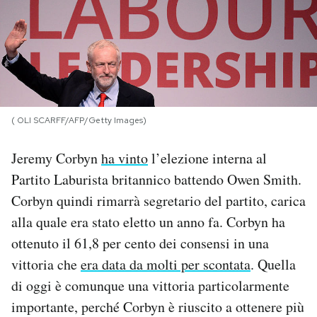
PODCAST
NEWSLETTER
( OLI SCARFF/AFP/Getty Images)
I MIEI PREFERITI
Jeremy Corbyn
ha vinto
l’elezione interna al
SHOP
Partito Laburista britannico battendo Owen Smith.
Corbyn quindi rimarrà segretario del partito, carica
CALENDARIO
alla quale era stato eletto un anno fa. Corbyn ha
ottenuto il 61,8 per cento dei consensi in una
AREA PERSONALE
vittoria che
era data da molti per scontata
. Quella
di oggi è comunque una vittoria particolarmente
Area Personale
importante, perché Corbyn è riuscito a ottenere più
Newsletter