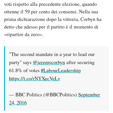
voti rispetto alla precedente elezione, quando
Notifiche mobile
ottenne il 59 per cento dei consensi. Nella sua
Regala il Post
Hai bisogno di aiuto?
prima dichiarazione dopo la vittoria, Corbyn ha
Esci
detto che adesso per il partito è il momento di
«ripartire da zero».
"The second mandate in a year to lead our
party" says
@jeremycorbyn
after securing
61.8% of votes
#LabourLeadership
https://t.co/rNYXecVeLv
— BBC Politics (@BBCPolitics)
September
24, 2016