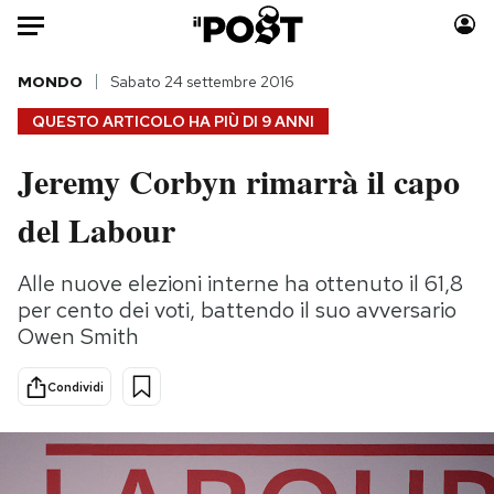
Auto
MONDO
Sabato 24 settembre 2016
QUESTO ARTICOLO HA PIÙ DI
9 ANNI
HOME
Jeremy Corbyn rimarrà il capo
Italia
Moda
del Labour
Mondo
Libri
Politica
Consumismi
Alle nuove elezioni interne ha ottenuto il 61,8
Tecnologia
Storie/Idee
per cento dei voti, battendo il suo avversario
Internet
Ok Boomer!
Owen Smith
Scienza
Media
Cultura
Europa
Condividi
Economia
Altrecose
Sport
Mondiali calcio 2026