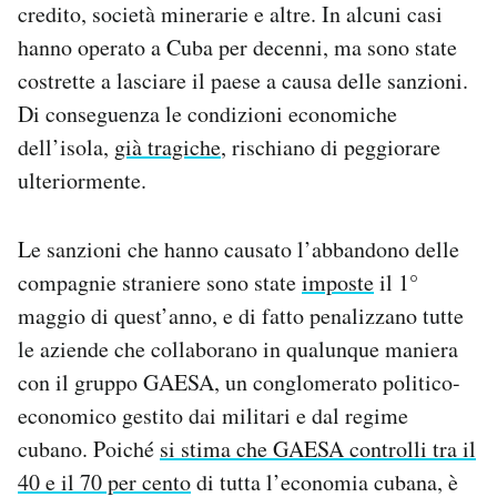
credito, società minerarie e altre. In alcuni casi
Notifiche mobile
hanno operato a Cuba per decenni, ma sono state
Regala il Post
Hai bisogno di aiuto?
costrette a lasciare il paese a causa delle sanzioni.
Esci
Di conseguenza le condizioni economiche
dell’isola,
già tragiche
, rischiano di peggiorare
ulteriormente.
Le sanzioni che hanno causato l’abbandono delle
compagnie straniere sono state
imposte
il 1°
maggio di quest’anno, e di fatto penalizzano tutte
le aziende che collaborano in qualunque maniera
con il gruppo GAESA, un conglomerato politico-
economico gestito dai militari e dal regime
cubano. Poiché
si stima che GAESA controlli tra il
40 e il 70 per cento
di tutta l’economia cubana, è