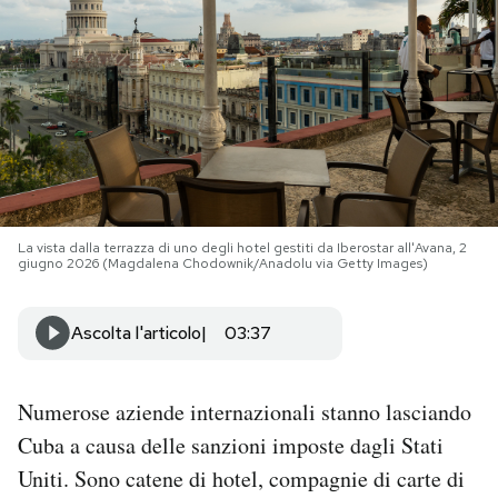
PODCAST
NEWSLETTER
I MIEI PREFERITI
La vista dalla terrazza di uno degli hotel gestiti da Iberostar all'Avana, 2
giugno 2026 (Magdalena Chodownik/Anadolu via Getty Images)
SHOP
Ascolta l'articolo
03:37
CALENDARIO
Numerose aziende internazionali stanno lasciando
AREA PERSONALE
Cuba a causa delle sanzioni imposte dagli Stati
Area Personale
Uniti. Sono catene di hotel, compagnie di carte di
Newsletter