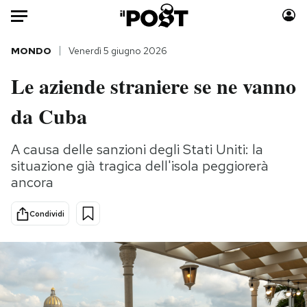
Auto
MONDO
Venerdì 5 giugno 2026
Le aziende straniere se ne vanno
HOME
da Cuba
Italia
Moda
Mondo
Libri
A causa delle sanzioni degli Stati Uniti: la
Politica
Consumismi
situazione già tragica dell'isola peggiorerà
Tecnologia
Storie/Idee
ancora
Internet
Ok Boomer!
Scienza
Media
Condividi
Cultura
Europa
Economia
Altrecose
Sport
Mondiali calcio 2026