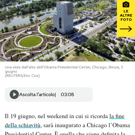
LE
PODCAST
ALTRE
FOTO
NEWSLETTER
I MIEI PREFERITI
Una vista dall'alto dell'Obama Presidential Center, Chicago, Illinois, 3
giugno
SHOP
(REUTERS/Eric Cox)
CALENDARIO
Ascolta l'articolo
03:08
AREA PERSONALE
Il 19 giugno, nel weekend in cui si ricorda
la fine
della schiavitù
, sarà inaugurato a Chicago l’Obama
Area Personale
Newsletter
Presidential Center. È quella che viene definita la