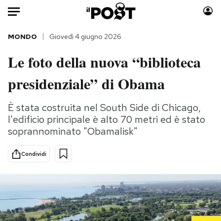
Auto
MONDO
Giovedì 4 giugno 2026
Le foto della nuova “biblioteca
HOME
presidenziale” di Obama
Italia
Moda
Mondo
Libri
È stata costruita nel South Side di Chicago,
Politica
Consumismi
l'edificio principale è alto 70 metri ed è stato
Tecnologia
Storie/Idee
soprannominato "Obamalisk"
Internet
Ok Boomer!
Scienza
Media
Condividi
Cultura
Europa
Economia
Altrecose
Sport
Mondiali calcio 2026