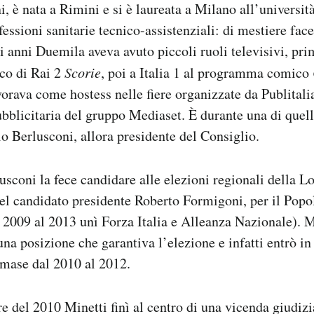
i, è nata a Rimini e si è laureata a Milano all’universit
essioni sanitarie tecnico-assistenziali: di mestiere face
i anni Duemila aveva avuto piccoli ruoli televisivi, pri
co di Rai 2
Scorie
, poi a Italia 1 al programma comico
vorava come hostess nelle fiere organizzate da Publitalia
bblicitaria del gruppo Mediaset. È durante una di quelle
o Berlusconi, allora presidente del Consiglio.
sconi la fece candidare alle elezioni regionali della L
del candidato presidente Roberto Formigoni, per il Popo
l 2009 al 2013 unì Forza Italia e Alleanza Nazionale). M
una posizione che garantiva l’elezione e infatti entrò in
imase dal 2010 al 2012.
re del 2010 Minetti finì al centro di una vicenda giudizi