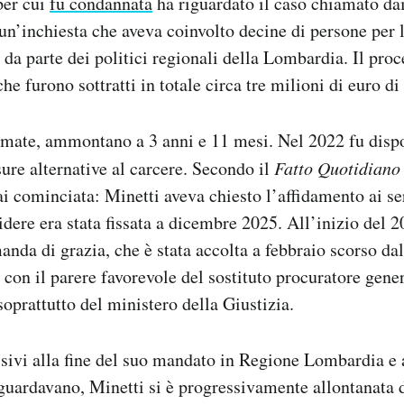
per cui
fu condannata
ha riguardato il caso chiamato dai
n’inchiesta che aveva coinvolto decine di persone per l
 da parte dei politici regionali della Lombardia. Il proc
e furono sottratti in totale circa tre milioni di euro di
mate, ammontano a 3 anni e 11 mesi. Nel 2022 fu dispo
re alternative al carcere. Secondo il
Fatto Quotidiano
ai cominciata: Minetti aveva chiesto l’affidamento ai ser
idere era stata fissata a dicembre 2025. All’inizio del 2
anda di grazia, che è stata accolta a febbraio scorso da
 con il parere favorevole del sostituto procuratore gene
oprattutto del ministero della Giustizia.
sivi alla fine del suo mandato in Regione Lombardia e a
iguardavano, Minetti si è progressivamente allontanata d