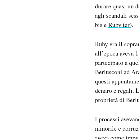
durare quasi un d
agli scandali ses
bis e
Ruby ter
).
Ruby era il sopr
all’epoca aveva 1
partecipato a quel
Berlusconi ad Arc
questi appuntamen
denaro e regali. 
proprietà di Berl
I processi avevan
minorile e corruz
aveva come imputa