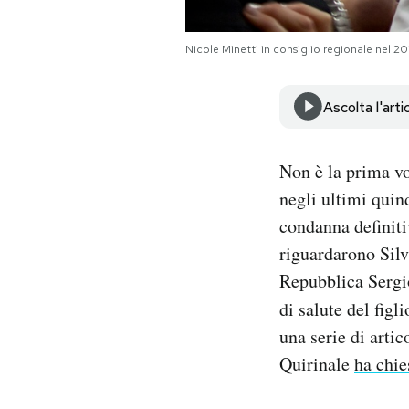
Notifiche mobile
Regala il Post
Nicole Minetti in consiglio regionale nel 
Hai bisogno di aiuto?
Esci
Ascolta l'arti
Non è la prima vo
negli ultimi quin
condanna definitiv
riguardarono Silv
Repubblica Sergi
di salute del figl
una serie di arti
Quirinale
ha chie