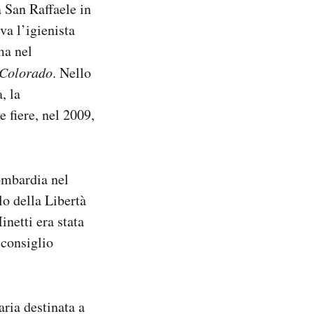
à San Raffaele in
va l’igienista
ma nel
Colorado
. Nello
, la
 fiere, nel 2009,
ombardia nel
lo della Libertà
inetti era stata
 consiglio
aria destinata a