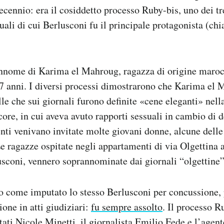
ecennio: era il cosiddetto processo Ruby-bis, uno dei tr
suali di cui Berlusconi fu il principale protagonista (c
annome di Karima el Mahroug, ragazza di origine maro
7 anni. I diversi processi dimostrarono che Karima el
le che sui giornali furono definite «cene eleganti» nell
ore, in cui aveva avuto rapporti sessuali in cambio di d
ti venivano invitate molte giovani donne, alcune delle
Le ragazze ospitate negli appartamenti di via Olgettina 
usconi, vennero soprannominate dai giornali “olgettine”
o come imputato lo stesso Berlusconi per concussione, 
ione in atti giudiziari:
fu sempre assolto
. Il processo R
ti Nicole Minetti, il giornalista Emilio Fede e l’agent