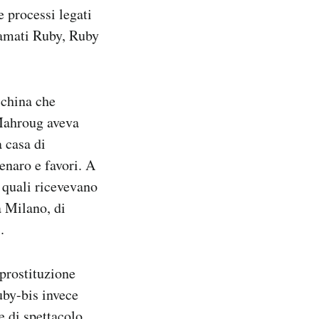
e processi legati
hiamati Ruby, Ruby
cchina che
 Mahroug aveva
a casa di
enaro e favori. A
 quali ricevevano
a Milano, di
.
prostituzione
uby-bis invece
e di spettacolo