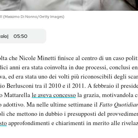
2011 (Massimo Di Nonno/Getty Images)
colo
05:50
lta che Nicole Minetti finisce al centro di un caso polit
dici anni era stata coinvolta in due processi, conclusi 
a, ed era stata uno dei volti più riconoscibili degli sca
io Berlusconi tra il 2010 e il 2011. A febbraio il presid
o Mattarella
le aveva concesso
la grazia, motivandola c
io adottivo. Ma nelle ultime settimane il
Fatto Quotidia
coli che mettono in dubbio i presupposti del provvedimen
sto
approfondimenti e chiarimenti in merito alle rivelaz