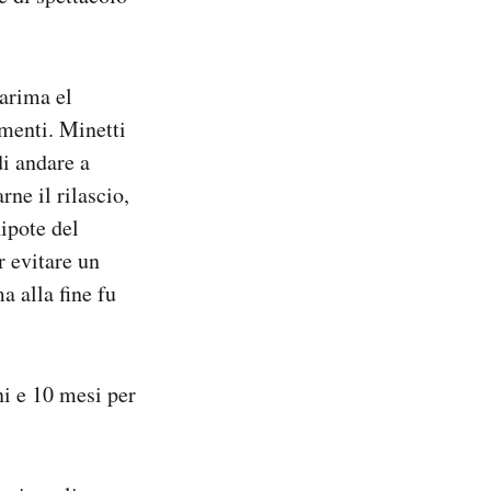
arima el
umenti. Minetti
di andare a
ne il rilascio,
ipote del
r evitare un
 alla fine fu
i e 10 mesi per