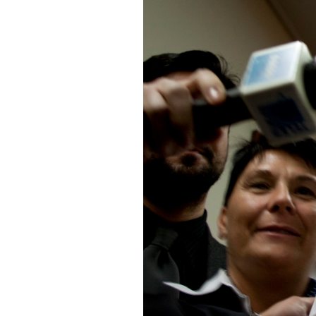
PODCAST
NEWSLETTER
I MIEI PREFERITI
SHOP
CALENDARIO
AREA PERSONALE
Area Personale
Newsletter