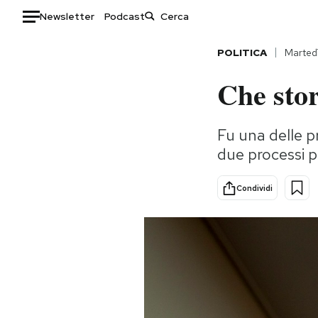
Newsletter
Podcast
Auto
POLITICA
Martedì
Che stor
HOME
Italia
Moda
Fu una delle p
Mondo
Libri
due processi p
Politica
Consumismi
Tecnologia
Storie/Idee
Condividi
Internet
Ok Boomer!
Scienza
Media
Cultura
Europa
Economia
Altrecose
Sport
Mondiali calcio 2026