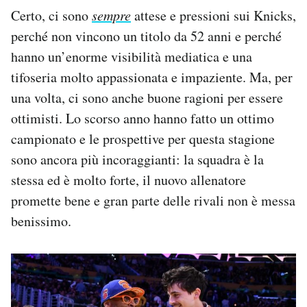
Notifiche mobile
Certo, ci sono
sempre
attese e pressioni sui Knicks,
Regala il Post
perché non vincono un titolo da 52 anni e perché
Hai bisogno di aiuto?
hanno un’enorme visibilità mediatica e una
Esci
tifoseria molto appassionata e impaziente. Ma, per
una volta, ci sono anche buone ragioni per essere
ottimisti. Lo scorso anno hanno fatto un ottimo
campionato e le prospettive per questa stagione
sono ancora più incoraggianti: la squadra è la
stessa ed è molto forte, il nuovo allenatore
promette bene e gran parte delle rivali non è messa
benissimo.