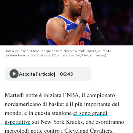
PODCAST
NEWSLETTER
I MIEI PREFERITI
Jalen Brunson, il miglior giocatore dei New York Knicks, durante
un'amichevole, 2 ottobre 2025 (Francois Nel/Getty Images)
SHOP
Ascolta l'articolo
06:49
CALENDARIO
Martedì notte è iniziata l’NBA, il campionato
nordamericano di basket e il più importante del
AREA PERSONALE
mondo, e in questa stagione
ci sono grandi
aspettative
sui New York Knicks, che esordiranno
Area Personale
mercoledì notte contro i Cleveland Cavaliers.
Newsletter