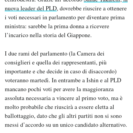
Notifiche mobile
nuova leader del PLD
, dovrebbe riuscire a ottenere
Regala il Post
i voti necessari in parlamento per diventare prima
Hai bisogno di aiuto?
ministra: sarebbe la prima donna a ricevere
Esci
l’incarico nella storia del Giappone.
I due rami del parlamento (la Camera dei
consiglieri e quella dei rappresentanti, più
importante e che decide in caso di disaccordo)
voteranno martedì. In entrambe a Ishin e al PLD
mancano pochi voti per avere la maggioranza
assoluta necessaria a vincere al primo voto, ma è
molto probabile che riuscirà a essere eletta al
ballottaggio, dato che gli altri partiti non si sono
messi d’accordo su un unico candidato alternativo.