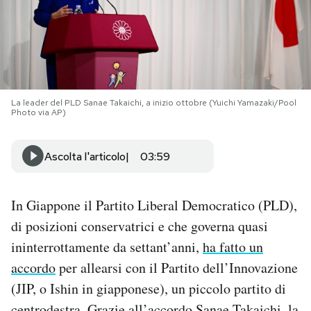
PODCAST
NEWSLETTER
La leader del PLD Sanae Takaichi, a inizio ottobre (Yuichi Yamazaki/Pool
Photo via AP)
I MIEI PREFERITI
Ascolta l'articolo
03:59
SHOP
In Giappone il Partito Liberal Democratico (PLD),
CALENDARIO
di posizioni conservatrici e che governa quasi
ininterrottamente da settant’anni,
ha fatto un
AREA PERSONALE
accordo
per allearsi con il Partito dell’Innovazione
(JIP, o Ishin in giapponese), un piccolo partito di
Area Personale
Newsletter
centrodestra. Grazie all’accordo
Sanae Takaichi, la