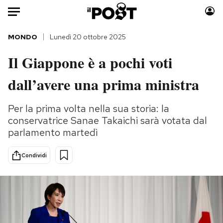
Auto
MONDO
Lunedì 20 ottobre 2025
Il Giappone è a pochi voti
HOME
dall’avere una prima ministra
Italia
Moda
Mondo
Libri
Per la prima volta nella sua storia: la
Politica
Consumismi
conservatrice Sanae Takaichi sarà votata dal
Tecnologia
Storie/Idee
parlamento martedì
Internet
Ok Boomer!
Scienza
Media
Condividi
Cultura
Europa
Economia
Altrecose
Sport
Mondiali calcio 2026