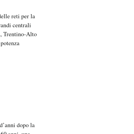
elle reti per la
randi centrali
, Trentino-Alto
 potenza
 d’anni dopo la
 60 anni, una