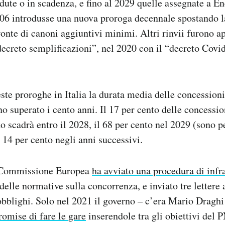
adute o in scadenza, e fino al 2029 quelle assegnate a En
006 introdusse una nuova proroga decennale spostando l
ronte di canoni aggiuntivi minimi. Altri rinvii furono a
decreto semplificazioni”, nel 2020 con il “decreto Covid
este proroghe in Italia la durata media delle concessioni
o superato i cento anni. Il 17 per cento delle concessio
to scadrà entro il 2028, il 68 per cento nel 2029 (sono 
l 14 per cento negli anni successivi.
a Commissione Europea
ha avviato una procedura di infr
elle normative sulla concorrenza, e inviato tre lettere a
obblighi. Solo nel 2021 il governo – c’era Mario Draghi
romise di fare le gare
inserendole tra gli obiettivi del 