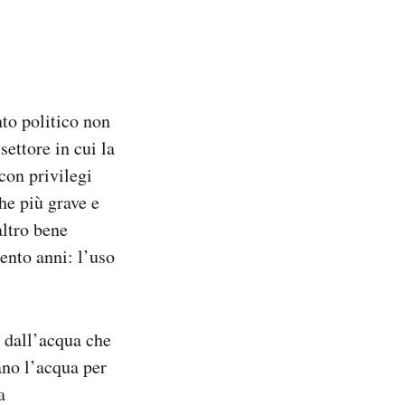
nto politico non
settore in cui la
con privilegi
he più grave e
altro bene
ento anni: l’uso
e dall’acqua che
ano l’acqua per
a