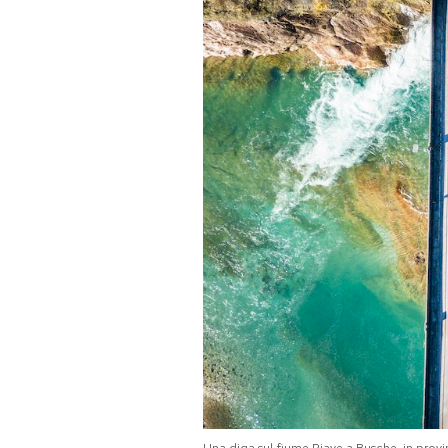
PODCAST
NEWSLETTER
I MIEI PREFERITI
SHOP
CALENDARIO
AREA PERSONALE
Area Personale
Newsletter