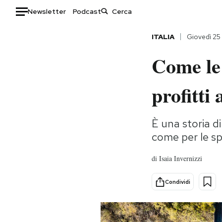
Newsletter
Podcast
Auto
ITALIA
Giovedì 25
Come le
HOME
Italia
Moda
profitti
Mondo
Libri
Politica
Consumismi
È una storia d
Tecnologia
Storie/Idee
come per le s
Internet
Ok Boomer!
Scienza
Media
di
Isaia Invernizzi
Cultura
Europa
Condividi
Economia
Altrecose
Sport
Mondiali calcio 2026