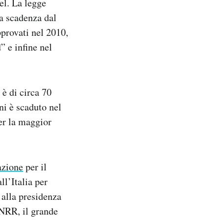
el. La legge
a scadenza dal
pprovati nel 2010,
” e infine nel
 è di circa 70
ni è scaduto nel
per la maggior
azione
per il
ll’Italia per
 alla presidenza
PNRR, il grande