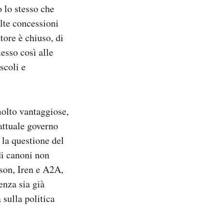
 lo stesso che
olte concessioni
tore è chiuso, di
esso così alle
scoli e
molto vantaggiose,
attuale governo
 la questione del
di canoni non
ison, Iren e A2A,
enza sia già
 sulla politica