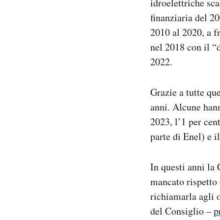
idroelettriche sc
finanziaria del 2
2010 al 2020, a f
nel 2018 con il “
2022.
Grazie a tutte qu
anni. Alcune hann
2023, l’1 per cen
parte di Enel) e i
In questi anni l
mancato rispetto d
richiamarla agli 
del Consiglio –
p