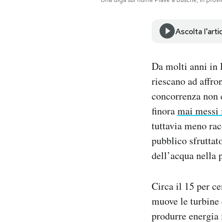
Una diga sul fiume Piave a Busche, in pro
Notifiche mobile
Regala il Post
Ascolta l'arti
Hai bisogno di aiuto?
Esci
Da molti anni in 
riescano ad affron
concorrenza non e
finora
mai messi 
tuttavia meno rac
pubblico sfruttat
dell’acqua nella 
Circa il 15 per ce
muove le turbine 
produrre energia 