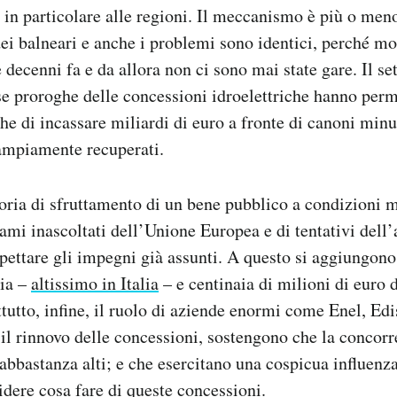
in particolare alle regioni. Il meccanismo è più o meno
 dei balneari e anche i problemi sono identici, perché m
 decenni fa e da allora non ci sono mai state gare. Il set
e proroghe delle concessioni idroelettriche hanno perm
he di incassare miliardi di euro a fronte di canoni minu
 ampiamente recuperati.
oria di sfruttamento di un bene pubblico a condizioni 
ami inascoltati dell’Unione Europea e di tentativi dell’
pettare gli impegni già assunti. A questo si aggiungono
gia –
altissimo in Italia
– e centinaia di milioni di euro 
ttutto, infine, il ruolo di aziende enormi come Enel, Ed
il rinnovo delle concessioni, sostengono che la concorr
 abbastanza alti; e che esercitano una cospicua influenza
dere cosa fare di queste concessioni.