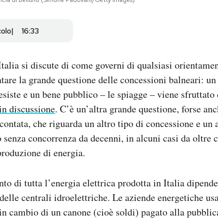
vincia di Belluno (Simone Padovani/Getty Images)
colo
16:33
Italia si discute di come governi di qualsiasi orientame
tare la grande questione delle concessioni balneari: un 
siste e un bene pubblico – le spiagge – viene sfruttato 
in discussione
. C’è un’altra grande questione, forse anc
contata, che riguarda un altro tipo di concessione e un 
o senza concorrenza da decenni, in alcuni casi da oltre c
produzione di energia.
nto di tutta l’energia elettrica prodotta in Italia dipend
delle centrali idroelettriche. Le aziende energetiche us
in cambio di un canone (cioè soldi) pagato alla pubblic