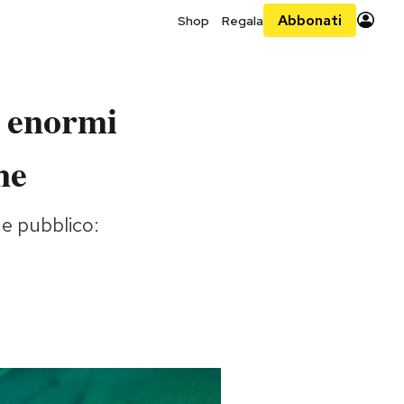
Abbonati
Shop
Regala
o enormi
ne
ne pubblico: