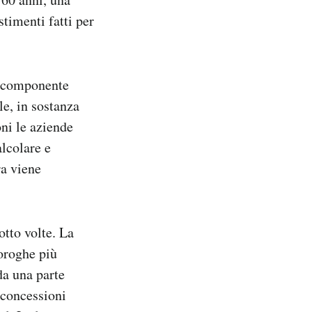
stimenti fatti per
a componente
le, in sostanza
oni le aziende
alcolare e
ra viene
otto volte. La
roroghe più
da una parte
e concessioni