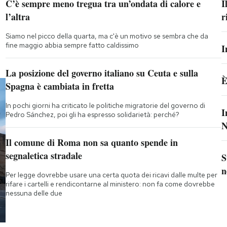
C’è sempre meno tregua tra un’ondata di calore e
I
l’altra
r
Siamo nel picco della quarta, ma c'è un motivo se sembra che da
fine maggio abbia sempre fatto caldissimo
I
La posizione del governo italiano su Ceuta e sulla
È
Spagna è cambiata in fretta
In pochi giorni ha criticato le politiche migratorie del governo di
I
Pedro Sánchez, poi gli ha espresso solidarietà: perché?
N
Il comune di Roma non sa quanto spende in
segnaletica stradale
S
n
Per legge dovrebbe usare una certa quota dei ricavi dalle multe per
rifare i cartelli e rendicontarne al ministero: non fa come dovrebbe
nessuna delle due