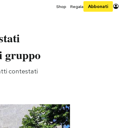
Abbonati
Shop
Regala
stati
di gruppo
atti contestati