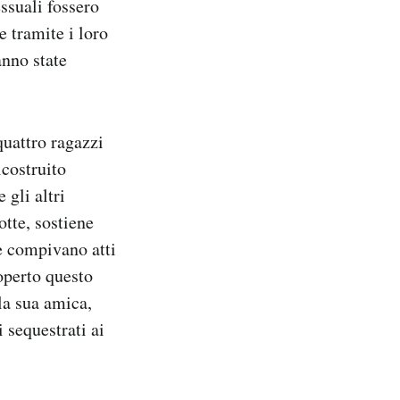
ssuali fossero
e tramite i loro
anno state
quattro ragazzi
icostruito
 gli altri
otte, sostiene
re compivano atti
operto questo
la sua amica,
i sequestrati ai