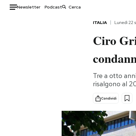
Newsletter
Podcast
Auto
ITALIA
Lunedì 22 
Ciro Gri
HOME
Italia
Moda
condanna
Mondo
Libri
Politica
Consumismi
Tre a otto anni
Tecnologia
Storie/Idee
risalgono al 2
Internet
Ok Boomer!
Scienza
Media
Condividi
Cultura
Europa
Economia
Altrecose
Sport
Mondiali calcio 2026