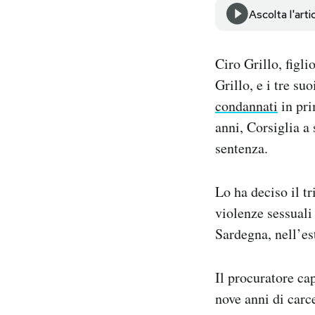
Notifiche mobile
Ascolta l'arti
Regala il Post
Hai bisogno di aiuto?
Ciro Grillo, figl
Esci
Grillo, e i tre s
condannati
in pri
anni, Corsiglia a 
sentenza.
Lo ha deciso il t
violenze sessuali
Sardegna, nell’est
Il procuratore ca
nove anni di carce