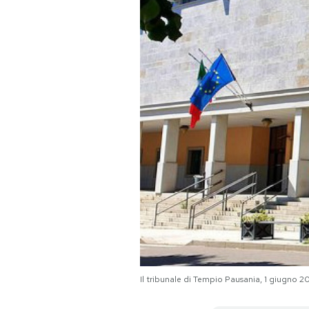
PODCAST
NEWSLETTER
I MIEI PREFERITI
SHOP
CALENDARIO
AREA PERSONALE
Il tribunale di Tempio Pausania, 1 giug
Area Personale
Newsletter