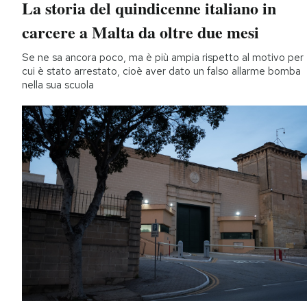
La storia del quindicenne italiano in
carcere a Malta da oltre due mesi
Se ne sa ancora poco, ma è più ampia rispetto al motivo per
cui è stato arrestato, cioè aver dato un falso allarme bomba
nella sua scuola