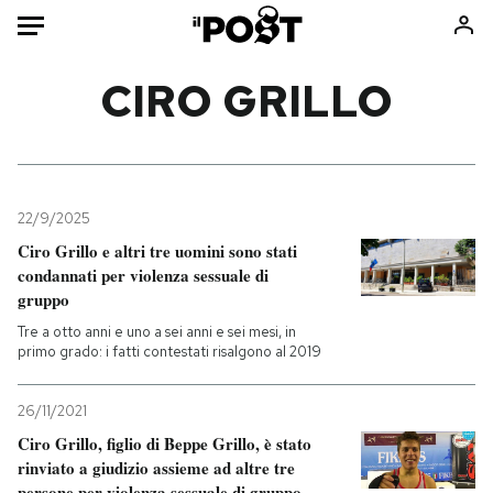
Auto
CIRO GRILLO
HOME
Italia
Moda
Mondo
Libri
22/9/2025
Politica
Consumismi
Ciro Grillo e altri tre uomini sono stati
condannati per violenza sessuale di
Tecnologia
Storie/Idee
gruppo
Internet
Ok Boomer!
Tre a otto anni e uno a sei anni e sei mesi, in
Scienza
Media
primo grado: i fatti contestati risalgono al 2019
Cultura
Europa
Economia
Altrecose
26/11/2021
Sport
Mondiali calcio 2026
Ciro Grillo, figlio di Beppe Grillo, è stato
rinviato a giudizio assieme ad altre tre
persone per violenza sessuale di gruppo