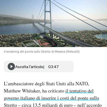
PODCAST
NEWSLETTER
I MIEI PREFERITI
Il rendering del ponte sullo Stretto di Messina (Webuild)
SHOP
Ascolta l'articolo
03:47
CALENDARIO
L’ambasciatore degli Stati Uniti alla NATO,
AREA PERSONALE
Matthew Whitaker, ha criticato
il tentativo del
governo italiano di inserire i costi del ponte sullo
Area Personale
Stretto
– circa 13,5 miliardi di euro – nell’accordo
Newsletter