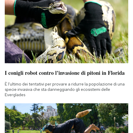
I conigli robot contro l’invasione di pitoni in Florida
È l'ultimo dei tentativi per provare a ridurre la popolazione di una
specie invasiva che sta danneggiando gli ecosistemi delle
Everglades