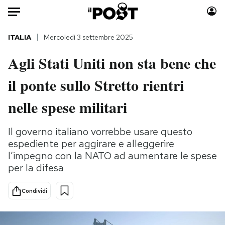
Auto
ITALIA
Mercoledì 3 settembre 2025
Agli Stati Uniti non sta bene che
HOME
il ponte sullo Stretto rientri
Italia
Moda
Mondo
Libri
nelle spese militari
Politica
Consumismi
Tecnologia
Storie/Idee
Il governo italiano vorrebbe usare questo
espediente per aggirare e alleggerire
Internet
Ok Boomer!
l’impegno con la NATO ad aumentare le spese
Scienza
Media
per la difesa
Cultura
Europa
Economia
Altrecose
Condividi
Sport
Mondiali calcio 2026