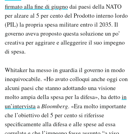
Notifiche mobile
firmato alla fine di giugno
dai paesi della NATO
Regala il Post
per alzare al 5 per cento del Prodotto interno lordo
Hai bisogno di aiuto?
(PIL) la propria spesa militare entro il 2035. Il
Esci
governo aveva proposto questa soluzione un po’
creativa per aggirare e alleggerire il suo impegno
di spesa.
Whitaker ha messo in guardia il governo in modo
inequivocabile. «Ho avuto colloqui anche oggi con
alcuni paesi che stanno adottando una visione
molto ampia della spesa per la difesa», ha detto
in
un’intervista
a
Bloomberg
. «Era molto importante
che l’obiettivo del 5 per cento si riferisse
specificamente alla difesa e alle spese ad essa
correlate e che l’impegno fosse assunto “a viso