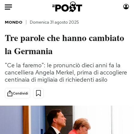
Auto
MONDO
Domenica 31 agosto 2025
Tre parole che hanno cambiato
HOME
la Germania
Italia
Moda
Mondo
Libri
"Ce la faremo": le pronunciò dieci anni fa la
Politica
Consumismi
cancelliera Angela Merkel, prima di accogliere
Tecnologia
Storie/Idee
centinaia di migliaia di richiedenti asilo
Internet
Ok Boomer!
Scienza
Media
Condividi
Cultura
Europa
Economia
Altrecose
Sport
Mondiali calcio 2026