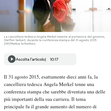
PODCAST
NEWSLETTER
La cancelliera tedesca Angela Merkel insieme al portavoce del governo,
Steffen Seibert, durante la conferenza stampa del 31 agosto 2015
I MIEI PREFERITI
(AP/Markus Schreiber)
Ascolta l'articolo
10:17
SHOP
CALENDARIO
Il 31 agosto 2015, esattamente dieci anni fa, la
cancelliera tedesca Angela Merkel tenne una
conferenza stampa che sarebbe diventata una delle
AREA PERSONALE
più importanti della sua carriera. Il tema
Area Personale
principale fu il grande aumento del numero di
Newsletter