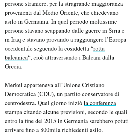
persone straniere, per la stragrande maggioranza
Notifiche mobile
provenienti dal Medio Oriente, che chiedevano
Regala il Post
asilo in Germania. In quel periodo moltissime
Hai bisogno di aiuto?
Esci
persone stavano scappando dalle guerre in Siria e
in Iraq e stavano provando a raggiungere l’Europa
occidentale seguendo la cosiddetta “
rotta
balcanica
“, cioè attraversando i Balcani dalla
Grecia.
Merkel apparteneva all’Unione Cristiano
Democratica (CDU), un partito conservatore di
centrodestra. Quel giorno iniziò
la conferenza
stampa citando alcune previsioni, secondo le quali
entro la fine del 2015 in Germania sarebbero potuti
arrivare fino a 800mila richiedenti asilo.