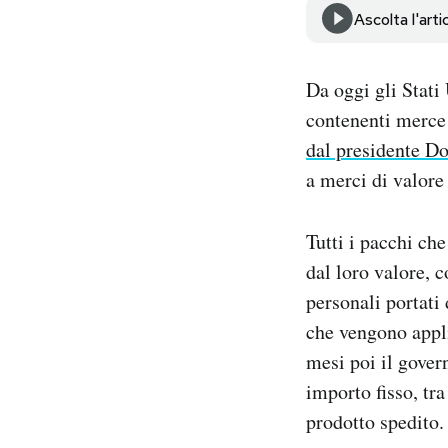
Notifiche mobile
Ascolta l'arti
Regala il Post
Hai bisogno di aiuto?
Da oggi gli Stati
Esci
contenenti merce 
dal presidente D
a merci di valore
Tutti i pacchi ch
dal loro valore, c
personali portati 
che vengono appli
mesi poi il gover
importo fisso, tra
prodotto spedito.