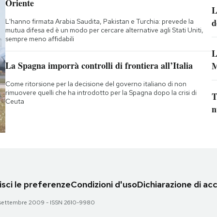
Oriente
L
d
L'hanno firmata Arabia Saudita, Pakistan e Turchia: prevede la
mutua difesa ed è un modo per cercare alternative agli Stati Uniti,
sempre meno affidabili
L
La Spagna imporrà controlli di frontiera all’Italia
M
Come ritorsione per la decisione del governo italiano di non
rimuovere quelli che ha introdotto per la Spagna dopo la crisi di
T
Ceuta
n
sci le preferenze
Condizioni d'uso
Dichiarazione di acc
 28 settembre 2009 - ISSN 2610-9980