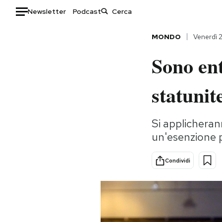
Newsletter
Podcast
Auto
MONDO
Venerdì 
Sono ent
HOME
Italia
Moda
statunit
Mondo
Libri
Politica
Consumismi
Si applicherann
Tecnologia
Storie/Idee
un'esenzione 
Internet
Ok Boomer!
Scienza
Media
Condividi
Cultura
Europa
Economia
Altrecose
Sport
Mondiali calcio 2026