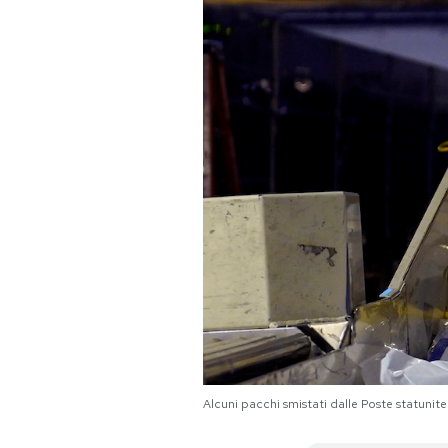
PODCAST
NEWSLETTER
I MIEI PREFERITI
SHOP
CALENDARIO
AREA PERSONALE
Alcuni pacchi smistati dalle Poste statuni
Area Personale
Newsletter