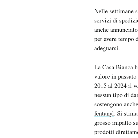
Nelle settimane s
servizi di spediz
anche annunciato
per avere tempo d
adeguarsi.
La Casa Bianca ha
valore in passato
2015 al 2024 il v
nessun tipo di daz
sostengono anche 
fentanyl
. Si stim
grosso impatto s
prodotti direttame