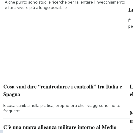
A che punto sono studi e ricerche per rallentare l'invecchiamento
e farci vivere più a lungo possibile
La
È 
pe
Cosa vuol dire “reintrodurre i controlli” tra Italia e
L
Spagna
e
E cosa cambia nella pratica, proprio ora che i viaggi sono molto
frequenti
M
m
C’è una nuova alleanza militare intorno al Medio