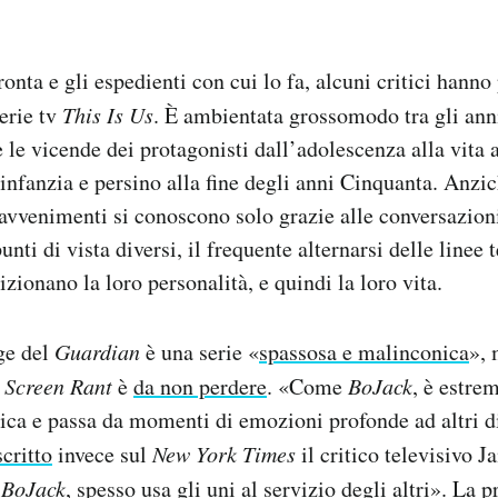
ronta e gli espedienti con cui lo fa, alcuni critici hann
erie tv
This Is Us
. È ambientata grossomodo tra gli ann
 le vicende dei protagonisti dall’adolescenza alla vita a
o infanzia e persino alla fine degli anni Cinquanta. Anzi
 avvenimenti si conoscono solo grazie alle conversazion
unti di vista diversi, il frequente alternarsi delle linee
zionano la loro personalità, e quindi la loro vita.
ge del
Guardian
è una serie «
spassosa e malinconica
», 
o
Screen Rant
è
da non perdere
. «Come
BoJack
, è estr
ica e passa da momenti di emozioni profonde ad altri d
scritto
invece sul
New York Times
il critico televisivo 
e
BoJack
, spesso usa gli uni al servizio degli altri». La 