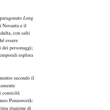
o paragonato
Long
i Novanta e il
dulta, con salti
ché essere
i dei personaggi;
 temporali esplora
mentre secondo il
emamente
i comicità
James Poniewozik:
prima stagione di