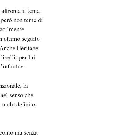
e affronta il tema
 però non teme di
 facilmente
n ottimo seguito
 Anche Heritage
ivelli: per lui
’infinito».
nzionale, la
 nel senso che
 ruolo definito,
acconto ma senza