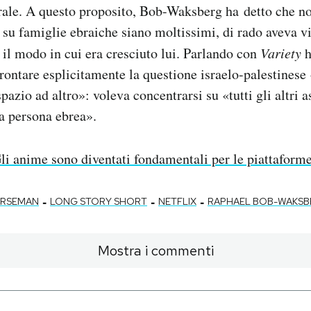
urale. A questo proposito, Bob-Waksberg ha
detto che no
i su famiglie ebraiche siano moltissimi, di rado aveva vi
 il modo in cui era cresciuto lui. Parlando con
Variety
h
ffrontare esplicitamente la questione israelo-palestines
pazio ad altro»: voleva concentrarsi su «tutti gli altri a
a persona ebrea».
li anime sono diventati fondamentali per le piattaform
-
-
-
ORSEMAN
LONG STORY SHORT
NETFLIX
RAPHAEL BOB-WAKSB
Mostra i commenti