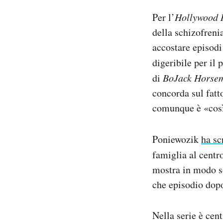
Per l’
Hollywood 
della schizofren
accostare episodi 
digeribile per il
di
BoJack Horse
concorda sul fatt
comunque è «così 
Poniewozik
ha sc
famiglia al centr
mostra in modo so
che episodio dop
Nella serie è cen