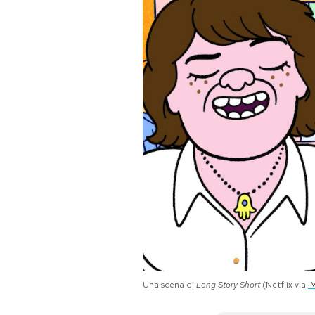
PODCAST
NEWSLETTER
I MIEI PREFERITI
SHOP
CALENDARIO
AREA PERSONALE
Una scena di
Long Story Short
(Netflix via
I
Area Personale
Newsletter