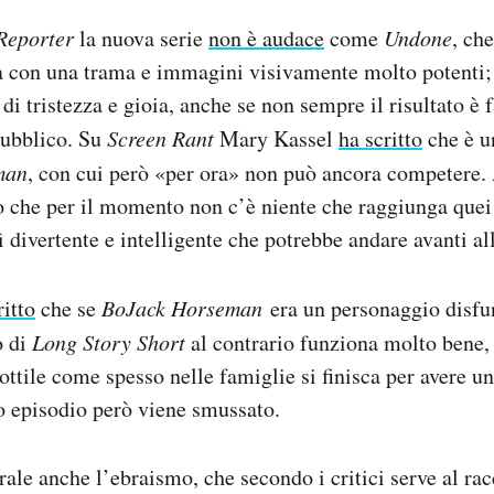
Reporter
la nuova serie
non è audace
come
Undone
, ch
ia con una trama e immagini visivamente molto potenti;
di tristezza e gioia, anche se non sempre il risultato è
 pubblico. Su
Screen Rant
Mary Kassel
ha scritto
che è u
man
, con cui però «per ora» non può ancora competere.
o che per il momento non c’è niente che raggiunga quei l
divertente e intelligente che potrebbe andare avanti all
ritto
che se
BoJack Horseman
era un personaggio disfu
o di
Long Story Short
al contrario funziona molto bene,
ttile come spesso nelle famiglie si finisca per avere un
o episodio però viene smussato.
trale anche l’ebraismo, che secondo i critici serve al r