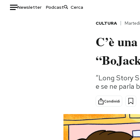
Newsletter
Podcast
Auto
CULTURA
Martedì
C’è una 
HOME
Italia
Moda
“BoJac
Mondo
Libri
Politica
Consumismi
“Long Story Sh
Tecnologia
Storie/Idee
e se ne parla 
Internet
Ok Boomer!
Scienza
Media
Condividi
Cultura
Europa
Economia
Altrecose
Sport
Mondiali calcio 2026