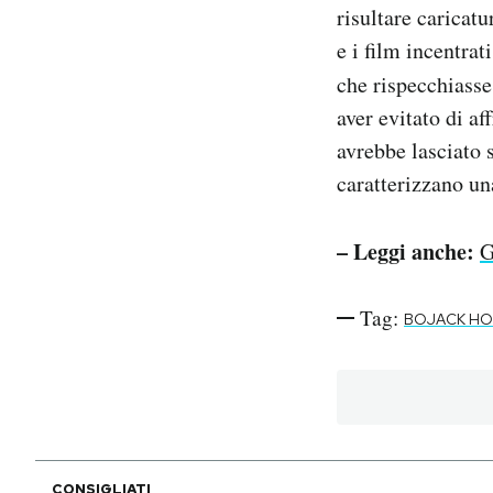
risultare caricat
e i film incentrat
che rispecchiasse
aver evitato di a
avrebbe lasciato s
caratterizzano un
– Leggi anche:
G
Tag:
BOJACK H
CONSIGLIATI