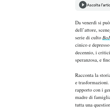
Notifiche mobile
Ascolta l'arti
Regala il Post
Hai bisogno di aiuto?
Da venerdì si può
Esci
dell’attore, scen
serie di culto
BoJ
cinico e depresso
decennio, i criti
speranzosa, e fin
Racconta la storia
e trasformazioni. 
rapporto con i ge
madre di famiglia,
tutta una questio