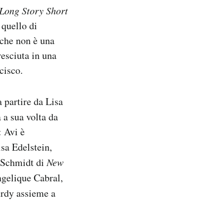
Long Story Short
 quello di
 che non è una
resciuta in una
cisco.
a partire da Lisa
a a sua volta da
: Avi è
sa Edelstein,
è Schmidt di
New
ngelique Cabral,
urdy assieme a