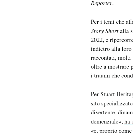
Reporter
.
Per i temi che aff
Story Short
alla s
2022, e ripercorre
indietro alla lor
raccontati, molti
oltre a mostrare p
i traumi che condi
Per Stuart Herita
sito specializzat
divertente, dinam
demenziale»,
ha 
«e, proprio com