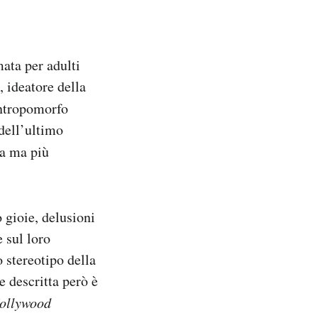
mata per adulti
 ideatore della
antropomorfo
 dell’ultimo
pa ma più
o gioie, delusioni
e sul loro
 stereotipo della
e descritta però è
ollywood