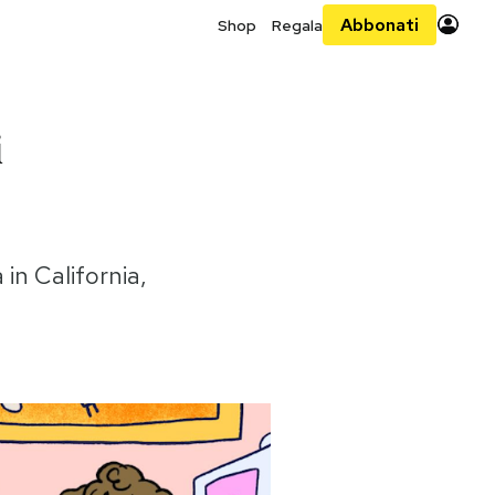
Abbonati
Shop
Regala
i
in California,