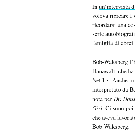
In
un’intervista 
voleva ricreare l’
ricordarsi una co
serie autobiograf
famiglia di ebrei
Bob-Waksberg l’h
Hanawalt, che ha
Netflix. Anche in 
interpretato da B
nota per
Dr. Hous
Girl
. Ci sono poi
che aveva lavorat
Bob-Waksberg.