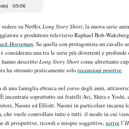
colo
05:06
 vedere su Netflix
Long Story Short
, la nuova serie ani
eggiatore e produttore televisivo Raphael Bob-Waksberg,
ack Horseman
. Se quella con protagonista un cavallo 
 è considerata una tra le serie più divertenti e profonde
ci hanno descritto
Long Story Short
come altrettanto cu
ora ha ottenuto praticamente solo
recensioni positive
.
 di una famiglia ebraica nel corso degli anni, attravers
È incentrata soprattutto sui fratelli Avi, Shira e Yoshi, 
nitori, Naomi ed Elliott. Naomi in particolare incarna lo
 che vuole controllare tutto e tutti: il modo in cui vien
ne di prospettive, ricordi e miopie soggettive,
scrive
l’
H