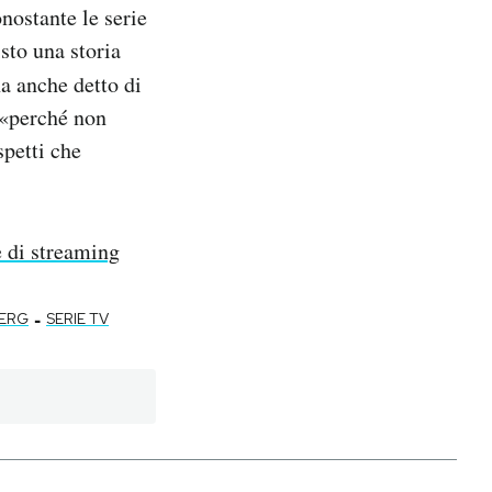
nostante le serie
sto una storia
a anche detto di
e «perché non
spetti che
e di streaming
-
ERG
SERIE TV