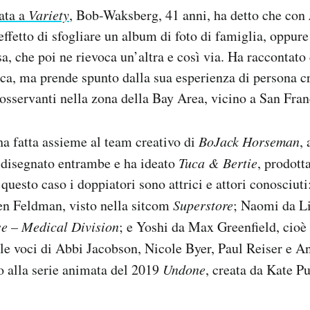
data a
Variety
, Bob-Waksberg, 41 anni, ha detto che con
effetto di sfogliare un album di foto di famiglia, oppure
sa, che poi ne rievoca un’altra e così via. Ha raccontato
ica, ma prende spunto dalla sua esperienza di persona c
 osservanti nella zona della Bay Area, vicino a San Fran
a fatta assieme al team creativo di
BoJack
Horseman
, 
 disegnato entrambe e ha ideato
Tuca & Bertie
, prodott
questo caso i doppiatori sono attrici e attori conosciuti
en Feldman, visto nella sitcom
Superstore
; Naomi da Li
e – Medical Division
; e Yoshi da Max Greenfield, cio
 le voci di Abbi Jacobson, Nicole Byer, Paul Reiser e A
o alla serie animata del 2019
Undone
, creata da Kate P