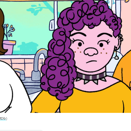
MDb
)