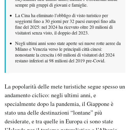
sempre più gruppi di giovani e famiglie.
Notifiche mobile
Regala il Post
La Cina ha eliminato l’obbligo di visto turistico per
Hai bisogno di aiuto?
soggiorni fino a 30 giorni per 32 paesi europei fino alla
fine del 2025: nel 2024 ha ricevuto oltre 20 milioni di
Esci
visitatori senza visto, il doppio del 2023.
Negli ultimi anni sono state aperte sei nuove rotte aeree da
Milano e Venezia verso le principali città cinesi:
nonostante la crescita i 60 milioni di visitatori del 2024
restano inferiori ai 98 milioni del 2019 pre-Covid.
La popolarità delle mete turistiche segue spesso un
andamento ciclico: negli ultimi anni, e
specialmente dopo la pandemia, il Giappone è
stato una delle destinazioni “lontane” più
desiderate, e tra quelle in Europa ci sono state
l’Islanda per il turismo naturalistico e l’Albania