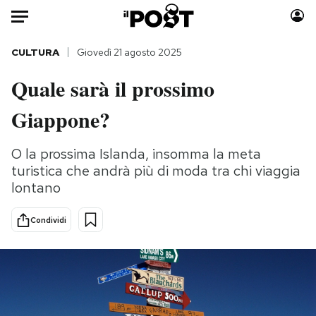
Auto
CULTURA
Giovedì 21 agosto 2025
Quale sarà il prossimo
HOME
Giappone?
Italia
Moda
Mondo
Libri
O la prossima Islanda, insomma la meta
Politica
Consumismi
turistica che andrà più di moda tra chi viaggia
Tecnologia
Storie/Idee
lontano
Internet
Ok Boomer!
Scienza
Media
Condividi
Cultura
Europa
Economia
Altrecose
Sport
Mondiali calcio 2026