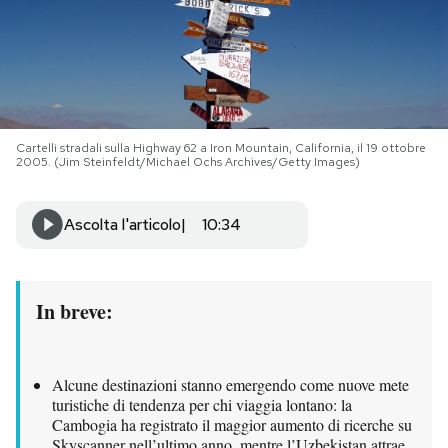
PODCAST
NEWSLETTER
Cartelli stradali sulla Highway 62 a Iron Mountain, California, il 19 ottobre
2005. (Jim Steinfeldt/Michael Ochs Archives/Getty Images)
I MIEI PREFERITI
Ascolta l'articolo
10:34
SHOP
CALENDARIO
In breve:
AREA PERSONALE
Alcune destinazioni stanno emergendo come nuove mete
turistiche di tendenza per chi viaggia lontano: la
Area Personale
Cambogia ha registrato il maggior aumento di ricerche su
Newsletter
Skyscanner nell’ultimo anno, mentre l’Uzbekistan attrae