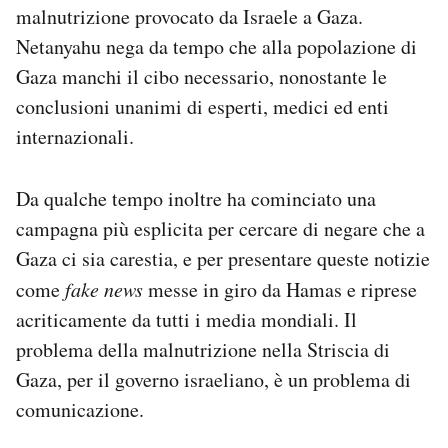
malnutrizione provocato da Israele a Gaza.
Notifiche mobile
Regala il Post
Netanyahu nega da tempo che alla popolazione di
Hai bisogno di aiuto?
Gaza manchi il cibo necessario, nonostante le
Esci
conclusioni unanimi di esperti, medici ed enti
internazionali.
Da qualche tempo inoltre ha cominciato una
campagna più esplicita per cercare di negare che a
Gaza ci sia carestia, e per presentare queste notizie
come
fake news
messe in giro da Hamas e riprese
acriticamente da tutti i media mondiali. Il
problema della malnutrizione nella Striscia di
Gaza, per il governo israeliano, è un problema di
comunicazione.