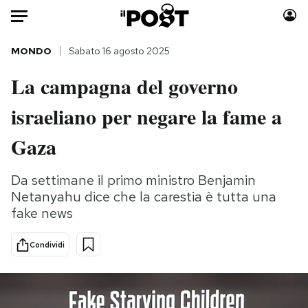
Auto
MONDO
Sabato 16 agosto 2025
La campagna del governo
HOME
israeliano per negare la fame a
Italia
Moda
Mondo
Libri
Gaza
Politica
Consumismi
Tecnologia
Storie/Idee
Da settimane il primo ministro Benjamin
Netanyahu dice che la carestia è tutta una
Internet
Ok Boomer!
fake news
Scienza
Media
Cultura
Europa
Condividi
Economia
Altrecose
Sport
Mondiali calcio 2026