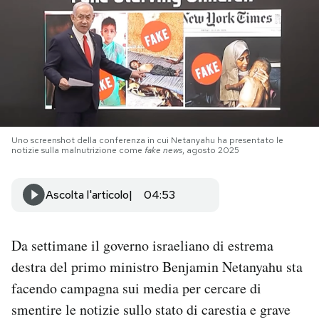
PODCAST
NEWSLETTER
I MIEI PREFERITI
Uno screenshot della conferenza in cui Netanyahu ha presentato le
notizie sulla malnutrizione come
fake news
, agosto 2025
SHOP
Ascolta l'articolo
04:53
CALENDARIO
Da settimane il governo israeliano di estrema
AREA PERSONALE
destra del primo ministro Benjamin Netanyahu sta
facendo campagna sui media per cercare di
Area Personale
smentire le notizie sullo stato di carestia e grave
Newsletter