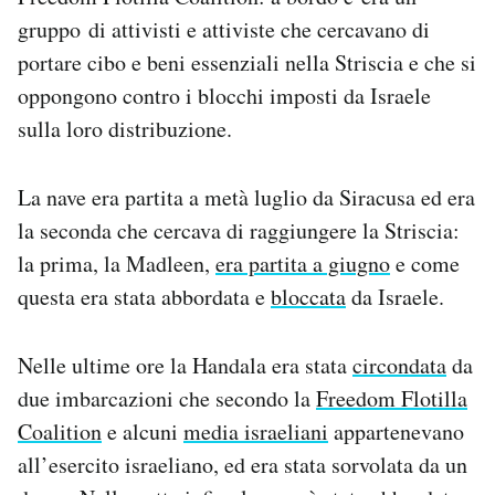
Notifiche mobile
gruppo di attivisti e attiviste che cercavano di
Regala il Post
portare cibo e beni essenziali nella Striscia e che si
Hai bisogno di aiuto?
oppongono contro i blocchi imposti da Israele
Esci
sulla loro distribuzione.
La nave era partita a metà luglio da Siracusa ed era
la seconda che cercava di raggiungere la Striscia:
la prima, la Madleen,
era partita a giugno
e come
questa era stata abbordata e
bloccata
da Israele.
Nelle ultime ore la Handala era stata
circondata
da
due imbarcazioni che secondo la
Freedom Flotilla
Coalition
e alcuni
media israeliani
appartenevano
all’esercito israeliano, ed era stata sorvolata da un