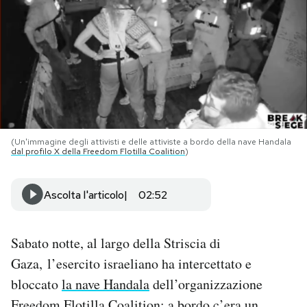
PODCAST
NEWSLETTER
I MIEI PREFERITI
(Un'immagine degli attivisti e delle attiviste a bordo della nave Handala
dal profilo X della Freedom Flotilla Coalition
)
SHOP
Ascolta l'articolo
02:52
CALENDARIO
Sabato notte, al largo della Striscia di
AREA PERSONALE
Gaza, l’esercito israeliano ha intercettato e
bloccato
la nave Handala
dell’organizzazione
Area Personale
Newsletter
Freedom Flotilla Coalition: a bordo c’era un