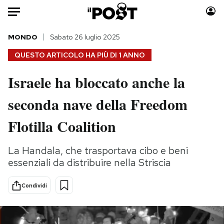
Auto
MONDO
Sabato 26 luglio 2025
QUESTO ARTICOLO HA PIÙ DI
1 ANNO
HOME
Israele ha bloccato anche la
Italia
Moda
seconda nave della Freedom
Mondo
Libri
Politica
Consumismi
Flotilla Coalition
Tecnologia
Storie/Idee
Internet
Ok Boomer!
La Handala, che trasportava cibo e beni
Scienza
Media
essenziali da distribuire nella Striscia
Cultura
Europa
Economia
Altrecose
Condividi
Sport
Mondiali calcio 2026