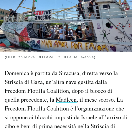
PODCAST
NEWSLETTER
I MIEI PREFERITI
(UFFICIO STAMPA FREEDOM FLOTTILLA ITALIA/ANSA)
SHOP
Domenica è partita da Siracusa, diretta verso la
Striscia di Gaza, un’altra nave gestita dalla
CALENDARIO
Freedom Flotilla Coalition, dopo il blocco di
quella precedente, la
Madleen
, il mese scorso. La
Freedom Flotilla Coalition è l’organizzazione che
AREA PERSONALE
si oppone ai blocchi imposti da Israele all’arrivo di
Area Personale
cibo e beni di prima necessità nella Striscia di
Newsletter