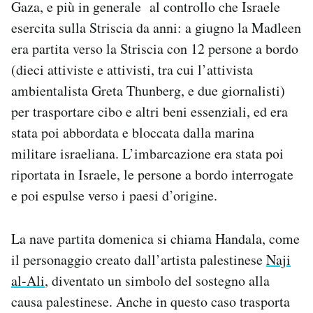
Gaza, e più in generale al controllo che Israele
Notifiche mobile
esercita sulla Striscia da anni: a giugno la Madleen
Regala il Post
era partita verso la Striscia con 12 persone a bordo
Hai bisogno di aiuto?
Esci
(dieci attiviste e attivisti, tra cui l’attivista
ambientalista Greta Thunberg, e due giornalisti)
per trasportare cibo e altri beni essenziali, ed era
stata poi abbordata e bloccata dalla marina
militare israeliana. L’imbarcazione era stata poi
riportata in Israele, le persone a bordo interrogate
e poi espulse verso i paesi d’origine.
La nave partita domenica si chiama Handala, come
il personaggio creato dall’artista palestinese
Naji
al-Ali
, diventato un simbolo del sostegno alla
causa palestinese. Anche in questo caso trasporta