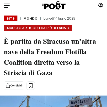
Auto
BITS
MONDO
Lunedì 14 luglio 2025
QUESTO ARTICOLO HA PIÙ DI
1 ANNO
HOME
È partita da Siracusa un’altra
Italia
Moda
Mondo
Libri
nave della Freedom Flotilla
Politica
Consumismi
Coalition diretta verso la
Tecnologia
Storie/Idee
Internet
Ok Boomer!
Striscia di Gaza
Scienza
Media
Cultura
Europa
Condividi
Economia
Altrecose
Sport
Mondiali calcio 2026