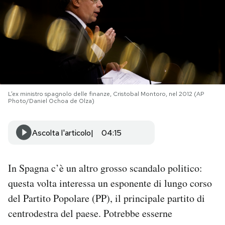
PODCAST
NEWSLETTER
I MIEI PREFERITI
L’ex ministro spagnolo delle finanze, Cristobal Montoro, nel 2012 (AP
Photo/Daniel Ochoa de Olza)
SHOP
Ascolta l'articolo
04:15
CALENDARIO
In Spagna c’è un altro grosso scandalo politico:
questa volta interessa un esponente di lungo corso
AREA PERSONALE
del Partito Popolare (PP), il principale partito di
Area Personale
centrodestra del paese. Potrebbe esserne
Newsletter