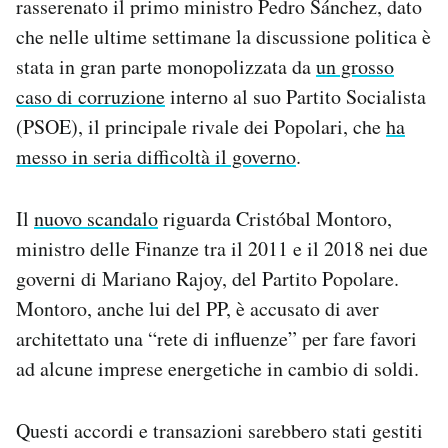
rasserenato il primo ministro Pedro Sánchez, dato
Notifiche mobile
che nelle ultime settimane la discussione politica è
Regala il Post
stata in gran parte monopolizzata da
un grosso
Hai bisogno di aiuto?
caso di corruzione
interno al suo Partito Socialista
Esci
(PSOE), il principale rivale dei Popolari, che
ha
messo in seria difficoltà il governo
.
Il
nuovo scandalo
riguarda Cristóbal Montoro,
ministro delle Finanze tra il 2011 e il 2018 nei due
governi di Mariano Rajoy, del Partito Popolare.
Montoro, anche lui del PP, è accusato di aver
architettato una “rete di influenze” per fare favori
ad alcune imprese energetiche in cambio di soldi.
Questi accordi e transazioni sarebbero stati gestiti