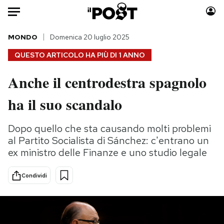
Auto
MONDO
Domenica 20 luglio 2025
QUESTO ARTICOLO HA PIÙ DI
1 ANNO
HOME
Anche il centrodestra spagnolo
Italia
Moda
ha il suo scandalo
Mondo
Libri
Politica
Consumismi
Dopo quello che sta causando molti problemi
Tecnologia
Storie/Idee
al Partito Socialista di Sánchez: c'entrano un
Internet
Ok Boomer!
ex ministro delle Finanze e uno studio legale
Scienza
Media
Cultura
Europa
Condividi
Economia
Altrecose
Sport
Mondiali calcio 2026