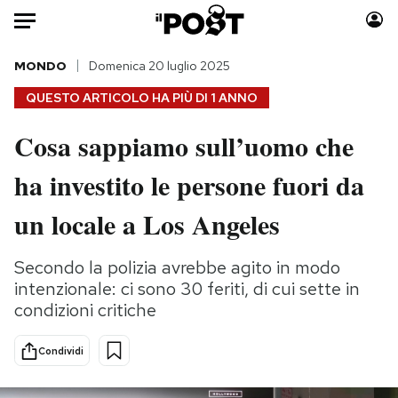
Auto
MONDO
Domenica 20 luglio 2025
QUESTO ARTICOLO HA PIÙ DI
1 ANNO
HOME
Cosa sappiamo sull’uomo che
Italia
Moda
ha investito le persone fuori da
Mondo
Libri
Politica
Consumismi
un locale a Los Angeles
Tecnologia
Storie/Idee
Internet
Ok Boomer!
Secondo la polizia avrebbe agito in modo
Scienza
Media
intenzionale: ci sono 30 feriti, di cui sette in
Cultura
Europa
condizioni critiche
Economia
Altrecose
Condividi
Sport
Mondiali calcio 2026