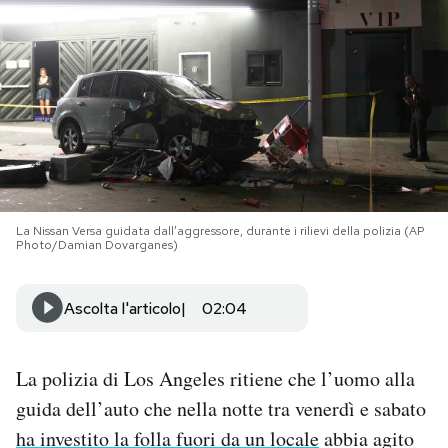
PODCAST
NEWSLETTER
I MIEI PREFERITI
La Nissan Versa guidata dall’aggressore, durante i rilievi della polizia (AP
SHOP
Photo/Damian Dovarganes)
CALENDARIO
Ascolta l'articolo
02:04
AREA PERSONALE
La polizia di Los Angeles ritiene che l’uomo alla
guida dell’auto che nella notte tra venerdì e sabato
Area Personale
ha investito la folla fuori da un locale
abbia agito
Newsletter