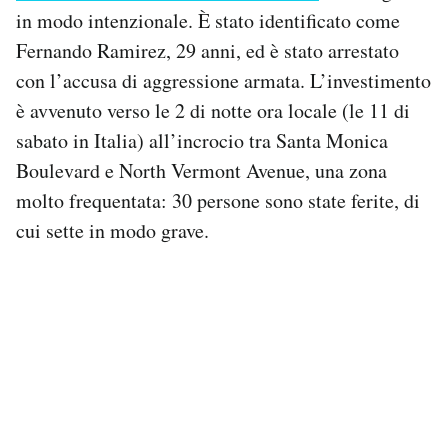
Notifiche mobile
in modo intenzionale. È stato identificato come
Regala il Post
Fernando Ramirez, 29 anni, ed è stato arrestato
Hai bisogno di aiuto?
con l’accusa di aggressione armata. L’investimento
Esci
è avvenuto verso le 2 di notte ora locale (le 11 di
sabato in Italia) all’incrocio tra Santa Monica
Boulevard e North Vermont Avenue, una zona
molto frequentata: 30 persone sono state ferite, di
cui sette in modo grave.