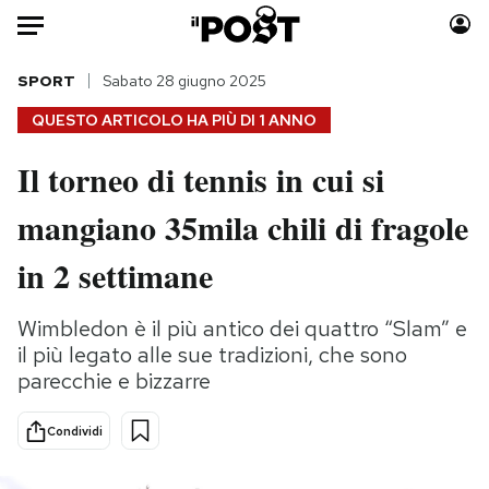
Auto
SPORT
Sabato 28 giugno 2025
QUESTO ARTICOLO HA PIÙ DI
1 ANNO
HOME
Il torneo di tennis in cui si
Italia
Moda
mangiano 35mila chili di fragole
Mondo
Libri
Politica
Consumismi
in 2 settimane
Tecnologia
Storie/Idee
Internet
Ok Boomer!
Wimbledon è il più antico dei quattro “Slam” e
Scienza
Media
il più legato alle sue tradizioni, che sono
Cultura
Europa
parecchie e bizzarre
Economia
Altrecose
Condividi
Sport
Mondiali calcio 2026