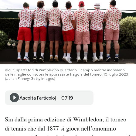
PODCAST
NEWSLETTER
I MIEI PREFERITI
Alcuni spettatori di Wimbledon guardano il campo mentre indossano
SHOP
delle maglie con sopra le apprezzate fragole del torneo, 10 luglio 2023
(Julian Finney/Getty Images)
CALENDARIO
Ascolta l'articolo
07:19
AREA PERSONALE
Sin dalla prima edizione di Wimbledon, il torneo
Area Personale
di tennis che dal 1877 si gioca nell’omonimo
Newsletter