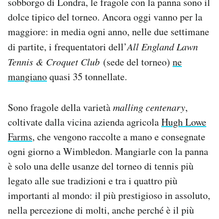
sobborgo di Londra, le fragole con la panna sono il
Notifiche mobile
dolce tipico del torneo. Ancora oggi vanno per la
Regala il Post
maggiore: in media ogni anno, nelle due settimane
Hai bisogno di aiuto?
di partite, i frequentatori dell’
All England Lawn
Esci
Tennis & Croquet Club
(sede del torneo)
ne
mangiano
quasi 35 tonnellate.
Sono fragole della varietà
malling centenary
,
coltivate dalla vicina azienda agricola
Hugh Lowe
Farms
, che vengono raccolte a mano e consegnate
ogni giorno a Wimbledon. Mangiarle con la panna
è solo una delle usanze del torneo di tennis più
legato alle sue tradizioni e tra i quattro più
importanti al mondo: il più prestigioso in assoluto,
nella percezione di molti, anche perché è il più