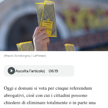
PODCAST
NEWSLETTER
I MIEI PREFERITI
(Mauro Scrobogna / LaPresse)
SHOP
Ascolta l'articolo
06:19
CALENDARIO
Oggi e domani si vota per cinque referendum
AREA PERSONALE
abrogativi, cioè con cui i cittadini possono
Area Personale
chiedere di eliminare totalmente o in parte una
Newsletter