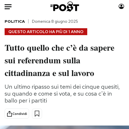
Auto
POLITICA
Domenica 8 giugno 2025
QUESTO ARTICOLO HA PIÙ DI
1 ANNO
HOME
Tutto quello che c’è da sapere
Italia
Moda
sui referendum sulla
Mondo
Libri
Politica
Consumismi
cittadinanza e sul lavoro
Tecnologia
Storie/Idee
Internet
Ok Boomer!
Un ultimo ripasso sui temi dei cinque quesiti,
Scienza
Media
su quando e come si vota, e su cosa c'è in
Cultura
Europa
ballo per i partiti
Economia
Altrecose
Condividi
Sport
Mondiali calcio 2026