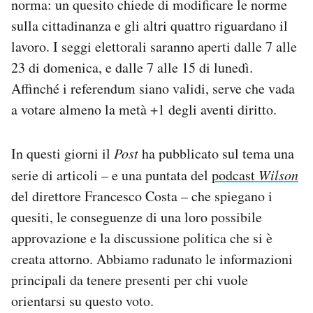
norma: un quesito chiede di modificare le norme
Notifiche mobile
sulla cittadinanza e gli altri quattro riguardano il
Regala il Post
lavoro. I seggi elettorali saranno aperti dalle 7 alle
Hai bisogno di aiuto?
23 di domenica, e dalle 7 alle 15 di lunedì.
Esci
Affinché i referendum siano validi, serve che vada
a votare almeno la metà +1 degli aventi diritto.
In questi giorni il
Post
ha pubblicato sul tema una
serie di articoli – e una puntata del
podcast
Wilson
del direttore Francesco Costa – che spiegano i
quesiti, le conseguenze di una loro possibile
approvazione e la discussione politica che si è
creata attorno. Abbiamo radunato le informazioni
principali da tenere presenti per chi vuole
orientarsi su questo voto.