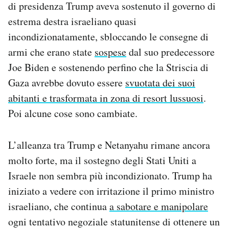
di presidenza Trump aveva sostenuto il governo di
Notifiche mobile
estrema destra israeliano quasi
Regala il Post
incondizionatamente, sbloccando le consegne di
Hai bisogno di aiuto?
Esci
armi che erano state
sospese
dal suo predecessore
Joe Biden e sostenendo perfino che la Striscia di
Gaza avrebbe dovuto essere
svuotata dei suoi
abitanti e trasformata in zona di resort lussuosi
.
Poi alcune cose sono cambiate.
L’alleanza tra Trump e Netanyahu rimane ancora
molto forte, ma il sostegno degli Stati Uniti a
Israele non sembra più incondizionato. Trump ha
iniziato a vedere con irritazione il primo ministro
israeliano, che continua
a sabotare e manipolare
ogni tentativo negoziale statunitense di ottenere un