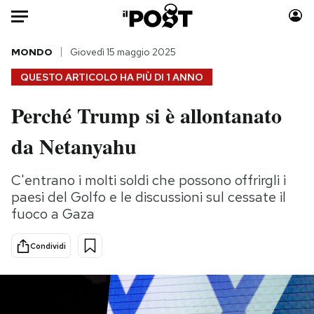
Auto
MONDO
Giovedì 15 maggio 2025
QUESTO ARTICOLO HA PIÙ DI
1 ANNO
HOME
Perché Trump si è allontanato
Italia
Moda
da Netanyahu
Mondo
Libri
Politica
Consumismi
C'entrano i molti soldi che possono offrirgli i
Tecnologia
Storie/Idee
paesi del Golfo e le discussioni sul cessate il
Internet
Ok Boomer!
fuoco a Gaza
Scienza
Media
Cultura
Europa
Condividi
Economia
Altrecose
Sport
Mondiali calcio 2026