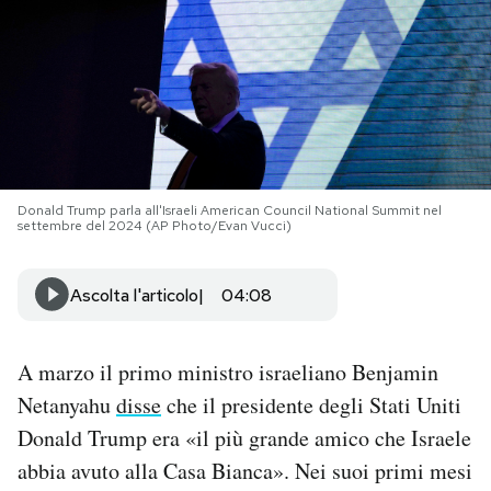
PODCAST
NEWSLETTER
I MIEI PREFERITI
Donald Trump parla all'Israeli American Council National Summit nel
settembre del 2024 (AP Photo/Evan Vucci)
SHOP
Ascolta l'articolo
04:08
CALENDARIO
A marzo il primo ministro israeliano Benjamin
Netanyahu
disse
che il presidente degli Stati Uniti
AREA PERSONALE
Donald Trump era «il più grande amico che Israele
Area Personale
abbia avuto alla Casa Bianca». Nei suoi primi mesi
Newsletter