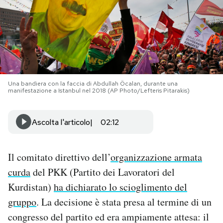
PODCAST
NEWSLETTER
Una bandiera con la faccia di Abdullah Öcalan, durante una
I MIEI PREFERITI
manifestazione a Istanbul nel 2018 (AP Photo/Lefteris Pitarakis)
SHOP
Ascolta l'articolo
02:12
CALENDARIO
Il comitato direttivo dell’
organizzazione armata
curda
del PKK (Partito dei Lavoratori del
AREA PERSONALE
Kurdistan)
ha dichiarato lo scioglimento del
gruppo
. La decisione è stata presa al termine di un
Area Personale
congresso del partito ed era ampiamente attesa: il
Newsletter