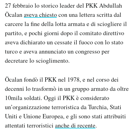
27 febbraio lo storico leader del PKK Abdullah
Notifiche mobile
Regala il Post
Öcalan
aveva chiesto
con una lettera scritta dal
Hai bisogno di aiuto?
carcere la fine della lotta armata e di sciogliere il
Esci
partito, e pochi giorni dopo il comitato direttivo
aveva dichiarato un cessate il fuoco con lo stato
turco e aveva annunciato un congresso per
decretare lo scioglimento.
Öcalan fondò il PKK nel 1978, e nel corso dei
decenni lo trasformò in un gruppo armato da oltre
10mila soldati. Oggi il PKK è considerato
un’organizzazione terroristica da Turchia, Stati
Uniti e Unione Europea, e gli sono stati attribuiti
attentati terroristici
anche di recente
.