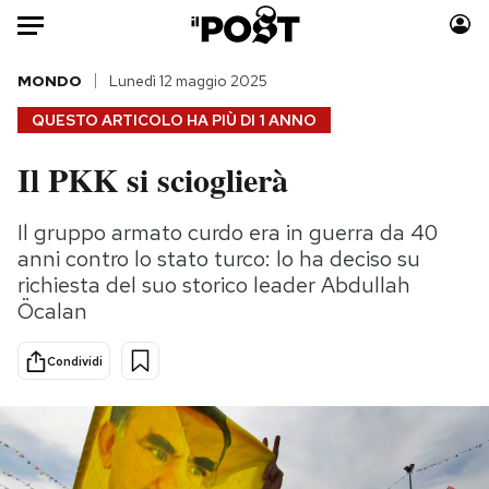
Auto
MONDO
Lunedì 12 maggio 2025
QUESTO ARTICOLO HA PIÙ DI
1 ANNO
HOME
Il PKK si scioglierà
Italia
Moda
Mondo
Libri
Il gruppo armato curdo era in guerra da 40
Politica
Consumismi
anni contro lo stato turco: lo ha deciso su
Tecnologia
Storie/Idee
richiesta del suo storico leader Abdullah
Öcalan
Internet
Ok Boomer!
Scienza
Media
Condividi
Cultura
Europa
Economia
Altrecose
Sport
Mondiali calcio 2026