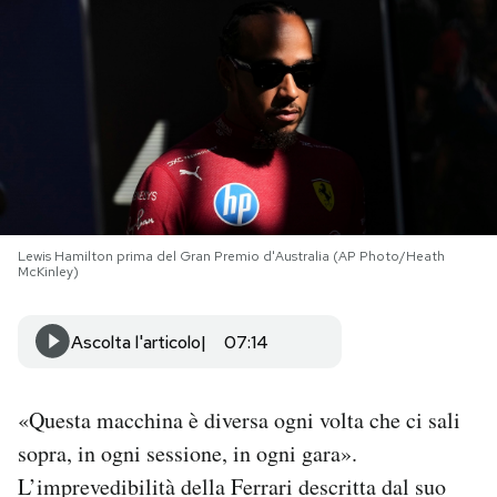
PODCAST
NEWSLETTER
I MIEI PREFERITI
Lewis Hamilton prima del Gran Premio d'Australia (AP Photo/Heath
SHOP
McKinley)
CALENDARIO
Ascolta l'articolo
07:14
AREA PERSONALE
«Questa macchina è diversa ogni volta che ci sali
sopra, in ogni sessione, in ogni gara».
Area Personale
L’imprevedibilità della Ferrari descritta dal suo
Newsletter