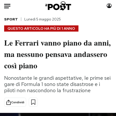
Auto
SPORT
Lunedì 5 maggio 2025
QUESTO ARTICOLO HA PIÙ DI
1 ANNO
HOME
Le Ferrari vanno piano da anni,
Italia
Moda
ma nessuno pensava andassero
Mondo
Libri
Politica
Consumismi
così piano
Tecnologia
Storie/Idee
Internet
Ok Boomer!
Nonostante le grandi aspettative, le prime sei
Scienza
Media
gare di Formula 1 sono state disastrose e i
Cultura
Europa
piloti non nascondono la frustrazione
Economia
Altrecose
Condividi
Sport
Mondiali calcio 2026