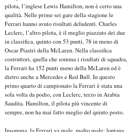
Notifiche mobile
pilota, l’inglese Lewis Hamilton, non è certo una
Regala il Post
qualità. Nelle prime sei gare della stagione le
Hai bisogno di aiuto?
Ferrari hanno avuto risultati deludenti. Charles
Esci
Leclerc, l’altro pilota, è il meglio piazzato dei due
in classifica, quinto con 53 punti, 78 in meno di
Oscar Piastri della McLaren. Nella classifica
costruttori, quella che somma i risultati di squadra,
la Ferrari ha 152 punti meno della McLaren ed è
dietro anche a Mercedes e Red Bull. In questo
primo quarto di campionato la Ferrari è stata una
sola volta da podio, con Leclerc, terzo in Arabia
Saudita. Hamilton, il pilota più vincente di
sempre, non ha mai fatto meglio del quinto posto.
Insomma, la Ferrari va male, molto male: lontana