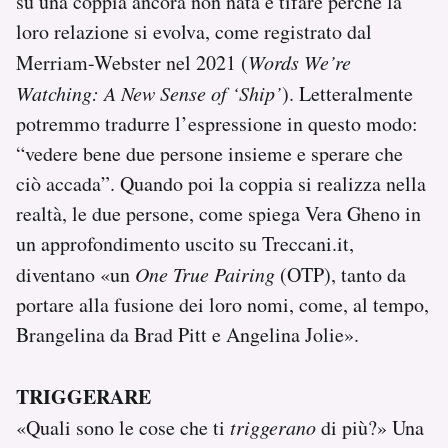
su una coppia ancora non nata e tifare perché la
loro relazione si evolva, come registrato dal
Merriam-Webster nel 2021 (
Words We’re
Watching: A New Sense of ‘Ship’
). Letteralmente
potremmo tradurre l’espressione in questo modo:
“vedere bene due persone insieme e sperare che
ciò accada”. Quando poi la coppia si realizza nella
realtà, le due persone, come spiega Vera Gheno in
un approfondimento uscito su Treccani.it,
diventano «un
One True Pairing
(OTP), tanto da
portare alla fusione dei loro nomi, come, al tempo,
Brangelina da Brad Pitt e Angelina Jolie».
TRIGGERARE
«Quali sono le cose che ti
triggerano
di più?» Una