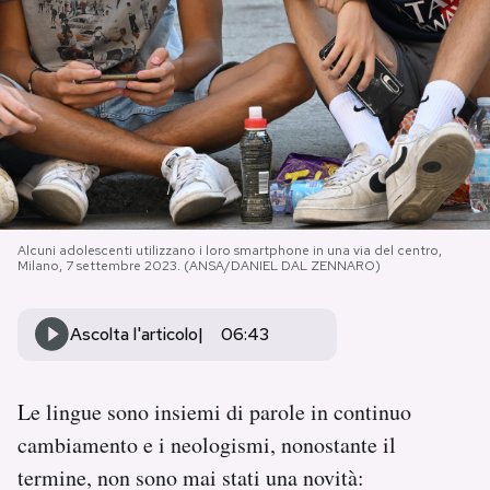
PODCAST
NEWSLETTER
I MIEI PREFERITI
Alcuni adolescenti utilizzano i loro smartphone in una via del centro,
SHOP
Milano, 7 settembre 2023. (ANSA/DANIEL DAL ZENNARO)
CALENDARIO
Ascolta l'articolo
06:43
AREA PERSONALE
Le lingue sono insiemi di parole in continuo
cambiamento e i neologismi, nonostante il
Area Personale
termine, non sono mai stati una novità:
Newsletter