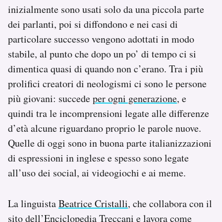
inizialmente sono usati solo da una piccola parte
Notifiche mobile
Regala il Post
dei parlanti, poi si diffondono e nei casi di
Hai bisogno di aiuto?
particolare successo vengono adottati in modo
Esci
stabile, al punto che dopo un po’ di tempo ci si
dimentica quasi di quando non c’erano. Tra i più
prolifici creatori di neologismi ci sono le persone
più giovani: succede
per ogni generazione
, e
quindi tra le incomprensioni legate alle differenze
d’età alcune riguardano proprio le parole nuove.
Quelle di oggi sono in buona parte italianizzazioni
di espressioni in inglese e spesso sono legate
all’uso dei social, ai videogiochi e ai meme.
La linguista
Beatrice Cristalli
, che collabora con il
sito dell’Enciclopedia Treccani e lavora come