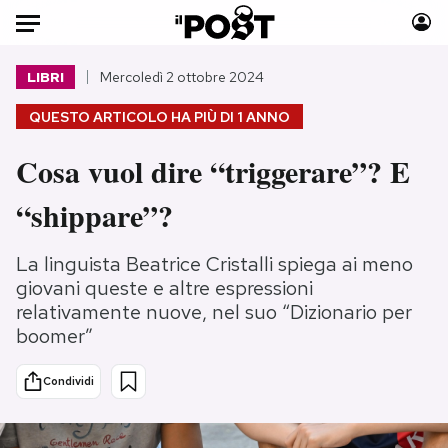
Auto
LIBRI
Mercoledì 2 ottobre 2024
QUESTO ARTICOLO HA PIÙ DI
1 ANNO
HOME
Cosa vuol dire “triggerare”? E
Italia
Moda
Mondo
Libri
“shippare”?
Politica
Consumismi
Tecnologia
Storie/Idee
La linguista Beatrice Cristalli spiega ai meno
Internet
Ok Boomer!
giovani queste e altre espressioni
relativamente nuove, nel suo “Dizionario per
Scienza
Media
boomer”
Cultura
Europa
Economia
Altrecose
Condividi
Sport
Mondiali calcio 2026