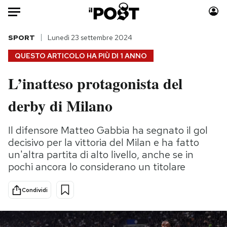
Auto
SPORT
Lunedì 23 settembre 2024
QUESTO ARTICOLO HA PIÙ DI
1 ANNO
HOME
L’inatteso protagonista del
Italia
Moda
derby di Milano
Mondo
Libri
Politica
Consumismi
Il difensore Matteo Gabbia ha segnato il gol
Tecnologia
Storie/Idee
decisivo per la vittoria del Milan e ha fatto
Internet
Ok Boomer!
un'altra partita di alto livello, anche se in
Scienza
Media
pochi ancora lo considerano un titolare
Cultura
Europa
Economia
Altrecose
Condividi
Sport
Mondiali calcio 2026