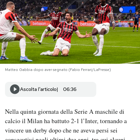
PODCAST
NEWSLETTER
I MIEI PREFERITI
Matteo Gabbia dopo aver segnato (Fabio Ferrari/LaPresse)
SHOP
Ascolta l'articolo
06:36
CALENDARIO
Nella quinta giornata della Serie A maschile di
AREA PERSONALE
calcio il Milan ha battuto 2-1 l’Inter, tornando a
Area Personale
vincere un derby dopo che ne aveva persi sei
Newsletter
consecutivi negli ultimi due anni, tra cui alcuni