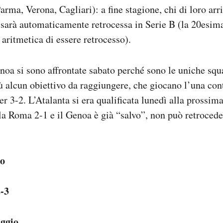
arma, Verona, Cagliari): a fine stagione, chi di loro arr
sarà automaticamente retrocessa in Serie B (la 20esim
 aritmetica di essere retrocesso).
enoa si sono affrontate sabato perché sono le uniche squa
 alcun obiettivo da raggiungere, che giocano l’una cont
per 3-2. L’Atalanta si era qualificata lunedì alla pross
a Roma 2-1 e il Genoa è già “salvo”, non può retroced
io
-3
ggio