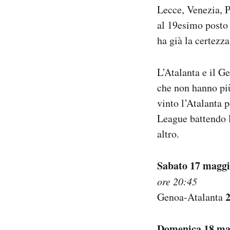
Lecce, Venezia, P
al 19esimo posto 
ha già la certezza
L’Atalanta e il G
che non hanno più
vinto l’Atalanta 
League battendo l
altro.
Sabato 17 magg
ore 20:45
2
Genoa-Atalanta
Domenica 18 ma