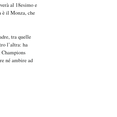
iverà al 18esimo e
a è il Monza, che
dre, tra quelle
ro l’altra: ha
ima Champions
ere né ambire ad