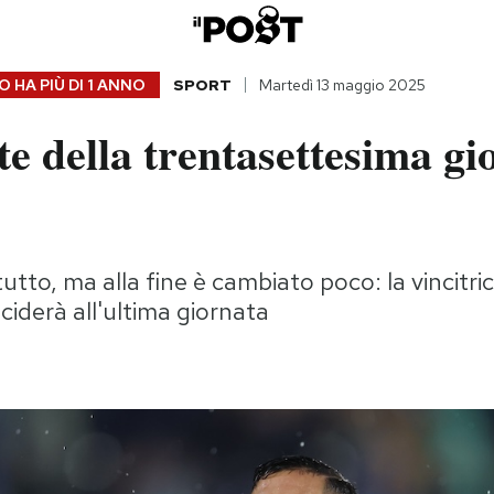
 HA PIÙ DI
1 ANNO
SPORT
Martedì 13 maggio 2025
te della trentasettesima gi
utto, ma alla fine è cambiato poco: la vincitric
ciderà all'ultima giornata