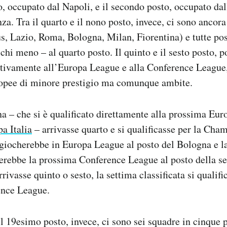
o, occupato dal Napoli, e il secondo posto, occupato dall
za. Tra il quarto e il nono posto, invece, ci sono ancora
us, Lazio, Roma, Bologna, Milan, Fiorentina) e tutte p
chi meno – al quarto posto. Il quinto e il sesto posto, 
ettivamente all’Europa League e alla Conference League
opee di minore prestigio ma comunque ambite.
a – che si è qualificato direttamente alla prossima Eu
a Italia
– arrivasse quarto e si qualificasse per la Cha
a giocherebbe in Europa League al posto del Bologna e l
herebbe la prossima Conference League al posto della s
rivasse quinto o sesto, la settima classificata si qualif
ence League.
il 19esimo posto, invece, ci sono sei squadre in cinque 