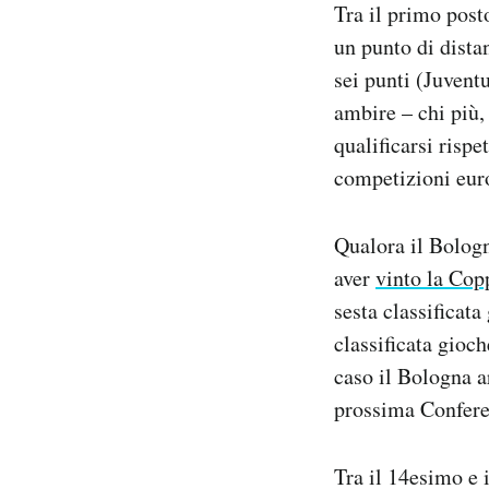
Tra il primo post
un punto di distan
sei punti (Juvent
ambire – chi più, 
qualificarsi risp
competizioni eur
Qualora il Bologn
aver
vinto la Copp
sesta classificat
classificata gioc
caso il Bologna ar
prossima Confer
Tra il 14esimo e 