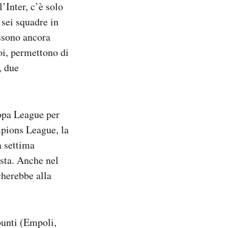
’Inter, c’è solo
 sei squadre in
ossono ancora
poi, permettono di
, due
ropa League per
mpions League, la
a settima
esta. Anche nel
icherebbe alla
punti (Empoli,