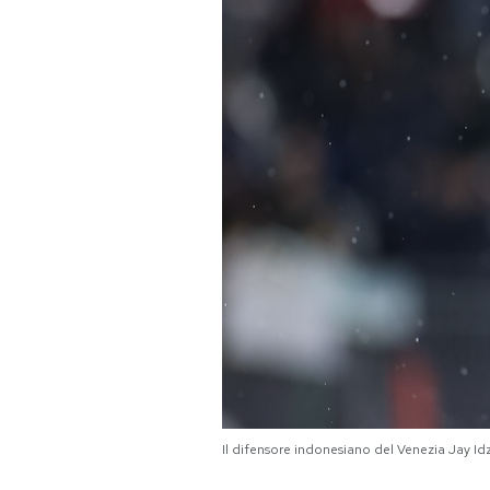
PODCAST
NEWSLETTER
I MIEI PREFERITI
SHOP
CALENDARIO
AREA PERSONALE
Area Personale
Il difensore indonesiano del Venezia Jay 
Newsletter