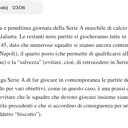
colo
03:06
a e penultima giornata della Serie A maschile di calcio 
alanta. Le restanti nove partite si giocheranno tutte 
:45, dato che numerose squadre si stanno ancora conte
 Napoli), il quarto posto (che permette di qualificarsi a
 o la “salvezza” (evitare, cioè, di retrocedere in Serie
ega Serie A di far giocare in contemporanea le partite d
o per vari obiettivi, come in questo caso, è una prassi
 evitare che le squadre che devono giocare insieme siano
rtite precedenti e che si accordino di conseguenza per un
ddetto “biscotto”).