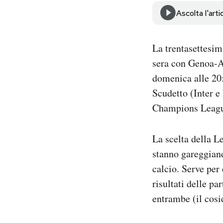
Notifiche mobile
Ascolta l'arti
Regala il Post
Hai bisogno di aiuto?
La trentasettesim
Esci
sera con Genoa-At
domenica alle 20
Scudetto (Inter e
Champions League)
La scelta della L
stanno gareggiand
calcio. Serve per
risultati delle pa
entrambe (il cosi