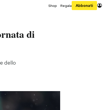
Abbonati
Shop
Regala
ornata di
e dello