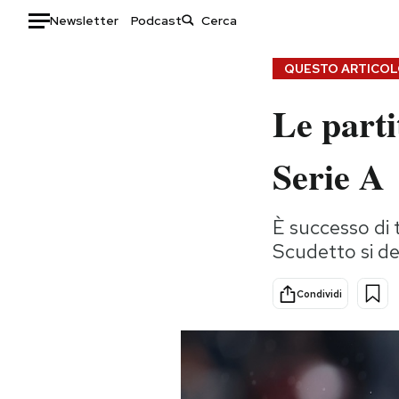
Newsletter
Podcast
Auto
QUESTO ARTICOLO
Le parti
HOME
Italia
Moda
Serie A
Mondo
Libri
Politica
Consumismi
È successo di t
Tecnologia
Storie/Idee
Scudetto si de
Internet
Ok Boomer!
Scienza
Media
Condividi
Cultura
Europa
Economia
Altrecose
Sport
Mondiali calcio 2026