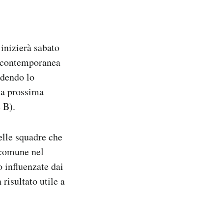
inizierà sabato
in contemporanea
ndendo lo
lla prossima
 B).
elle squadre che
 comune nel
 influenzate dai
 risultato utile a