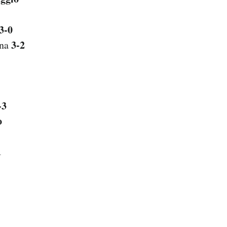
3-0
3-2
gna
-3
o
1