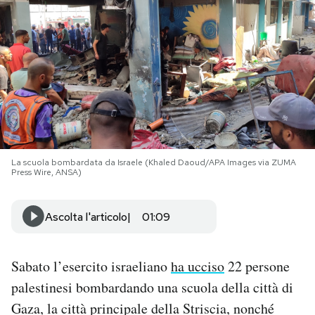
PODCAST
NEWSLETTER
I MIEI PREFERITI
La scuola bombardata da Israele (Khaled Daoud/APA Images via ZUMA
SHOP
Press Wire, ANSA)
CALENDARIO
Ascolta l'articolo
01:09
AREA PERSONALE
Sabato l’esercito israeliano
ha ucciso
22 persone
palestinesi bombardando una scuola della città di
Area Personale
Gaza, la città principale della Striscia, nonché
Newsletter