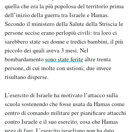
Notifiche mobile
quella che era la più popolosa del territorio prima
Regala il Post
dell’inizio della guerra tra Israele e Hamas.
Hai bisogno di aiuto?
Secondo il ministero della Salute della Striscia le
Esci
persone uccise erano perlopiù civili: tra loro ci
sarebbero state sei donne e tredici bambini, il più
piccolo dei quali aveva 3 mesi. Nel
bombardamento
sono state ferite
altre trenta
persone, di cui molte con ustioni; due invece
risultano disperse.
L’esercito di Israele ha motivato l’attacco sulla
scuola sostenendo che fosse usata da Hamas come
centro di comando militare per pianificare attacchi
contro Israele e il suo esercito, cosa che Hamas
nega di fare. L’esercito israeliano non ha dato