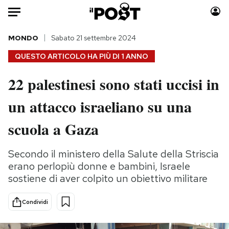
Auto
MONDO
Sabato 21 settembre 2024
QUESTO ARTICOLO HA PIÙ DI
1 ANNO
HOME
22 palestinesi sono stati uccisi in
Italia
Moda
un attacco israeliano su una
Mondo
Libri
Politica
Consumismi
scuola a Gaza
Tecnologia
Storie/Idee
Internet
Ok Boomer!
Secondo il ministero della Salute della Striscia
Scienza
Media
erano perlopiù donne e bambini, Israele
Cultura
Europa
sostiene di aver colpito un obiettivo militare
Economia
Altrecose
Condividi
Sport
Mondiali calcio 2026