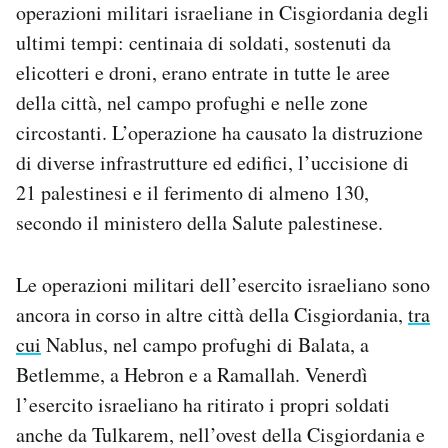
operazioni militari israeliane in Cisgiordania degli
Notifiche mobile
ultimi tempi: centinaia di soldati, sostenuti da
Regala il Post
Hai bisogno di aiuto?
elicotteri e droni, erano entrate in tutte le aree
Esci
della città, nel campo profughi e nelle zone
circostanti. L’operazione ha causato la distruzione
di diverse infrastrutture ed edifici, l’uccisione di
21 palestinesi e il ferimento di almeno 130,
secondo il ministero della Salute palestinese.
Le operazioni militari dell’esercito israeliano sono
ancora in corso in altre città della Cisgiordania,
tra
cui
Nablus, nel campo profughi di Balata, a
Betlemme, a Hebron e a Ramallah. Venerdì
l’esercito israeliano ha ritirato i propri soldati
anche da Tulkarem, nell’ovest della Cisgiordania e