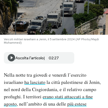
PODCAST
NEWSLETTER
Veicoli militari israeliani a Jenin, il 5 settembre 2024 (AP Photo/Majdi
I MIEI PREFERITI
Mohammed)
SHOP
Ascolta l'articolo
02:27
CALENDARIO
Nella notte tra giovedì e venerdì l’esercito
israeliano
ha lasciato
la città palestinese di Jenin,
nel nord della Cisgiordania, e il relativo campo
AREA PERSONALE
profughi. I territori
erano stati attaccati a fine
Area Personale
agosto
, nell’ambito di una delle
più estese
Newsletter