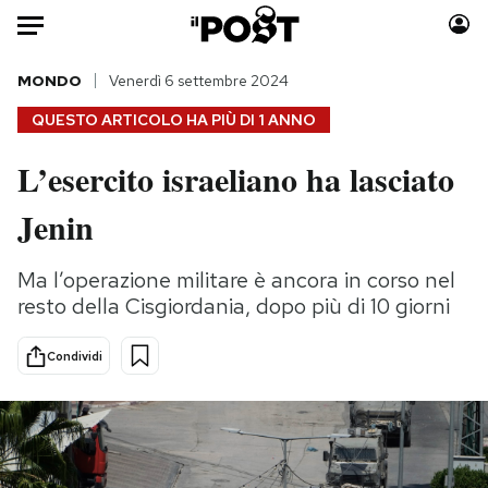
Auto
MONDO
Venerdì 6 settembre 2024
QUESTO ARTICOLO HA PIÙ DI
1 ANNO
HOME
L’esercito israeliano ha lasciato
Italia
Moda
Jenin
Mondo
Libri
Politica
Consumismi
Ma l’operazione militare è ancora in corso nel
Tecnologia
Storie/Idee
resto della Cisgiordania, dopo più di 10 giorni
Internet
Ok Boomer!
Scienza
Media
Condividi
Cultura
Europa
Economia
Altrecose
Sport
Mondiali calcio 2026